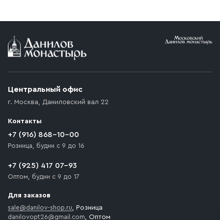
заказе от 10 000 ₽ доставка бесплатная.
Условия доставки
Приобретённый товар доставляется до подъезда
(калитки дачи или ворот частного дома). Если
возникают препятствия для подъезда автомобиля,
Центральный офис
доставка осуществляется до ближайшего места,
г. Москва
,
Даниловский вал 22
которое максимально близко к месту запланированной
разгрузки товара и не нарушает правила дорожного
Контакты
движения. Если на территории места назначения
доставки предусмотрен платный въезд, то Покупателю
+7 (916) 868-10-00
необходимо компенсировать стоимость въезда
Розница, будни с 9 до 16
транспортного средства.
+7 (925) 417 07-93
Оптом, будни с 9 до 17
Для заказов
sale@danilov-shop.ru
, Розница
danilovopt26@gmail.com
, Оптом