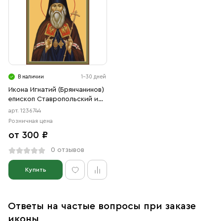
В наличии
1-30 дней
Икона Игнатий (Брянчанинов)
епископ Ставропольский и
Кавказский, святитель
арт. 1236744
(АРТ.06744)
Розничная цена
от 300 ₽
0 отзывов
Купить
Ответы на частые вопросы при заказе
иконы