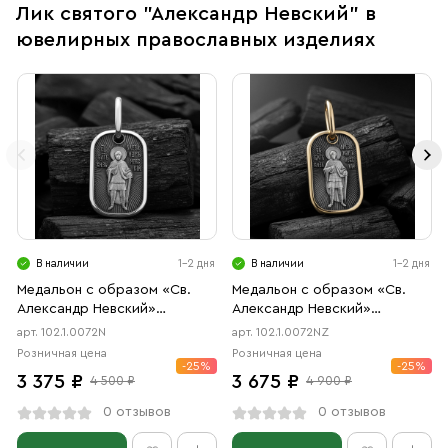
Лик святого "Александр Невский" в
ювелирных православных изделиях
В наличии
1-2 дня
В наличии
1-2 дня
Медальон с образом «Св.
Медальон с образом «Св.
Александр Невский»
Александр Невский»
чернение
чернение, позолота
арт. 102.1.0072N
арт. 102.1.0072NZ
Розничная цена
Розничная цена
-25%
-25%
3 375 ₽
3 675 ₽
4 500 ₽
4 900 ₽
0 отзывов
0 отзывов