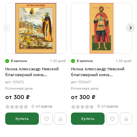
В наличии
1-30 дней
В наличии
1-30 дней
Икона Александр Невский
Икона Александр Невский
благоверный князь
благоверный князь
(АРТ.00472)
(АРТ.06417)
арт. 123472
арт. 1236417
Розничная цена
Розничная цена
от 300 ₽
от 300 ₽
0 отзывов
0 отзывов
Купить
Купить