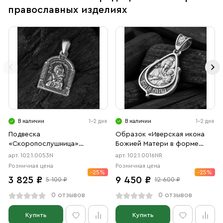
православных изделиях
В наличии
1-2 дня
В наличии
1-2 дня
Подвеска
Образок «Иверская икона
«Скоропослушница»
Божией Матери в форме
чернение
цаты» чернение, родий
арт. 102.1.0053N
арт. 102.1.0016NR
Розничная цена
Розничная цена
-25%
-25%
3 825 ₽
9 450 ₽
5 100 ₽
12 600 ₽
0 отзывов
0 отзывов
Купить
Купить