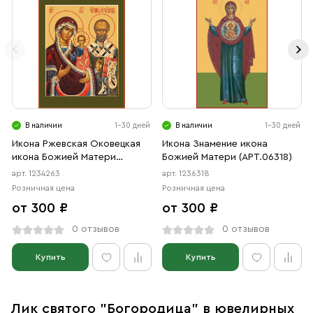
В наличии
1-30 дней
В наличии
1-30 дней
Икона Ржевская Оковецкая
Икона Знамение икона
икона Божией Матери
Божией Матери (АРТ.06318)
(АРТ.04263)
арт. 1234263
арт. 1236318
Розничная цена
Розничная цена
от 300 ₽
от 300 ₽
0 отзывов
0 отзывов
Купить
Купить
Лик святого "Богородица" в ювелирных