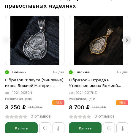
православных изделиях
В наличии
1-2 дня
В наличии
1-2 дня
Образок "Елеуса (Умиление)
Образок «Отрада и
икона Божией Матери в
Утешение икона Божией
форме цаты" чернение
Матери в форме цаты»
арт. 102.1.0050N
арт. 102.1.0017NZ
чернение, позолота
Розничная цена
Розничная цена
-25%
-25%
8 250 ₽
8 700 ₽
11 000 ₽
11 600 ₽
0 отзывов
0 отзывов
Купить
Купить