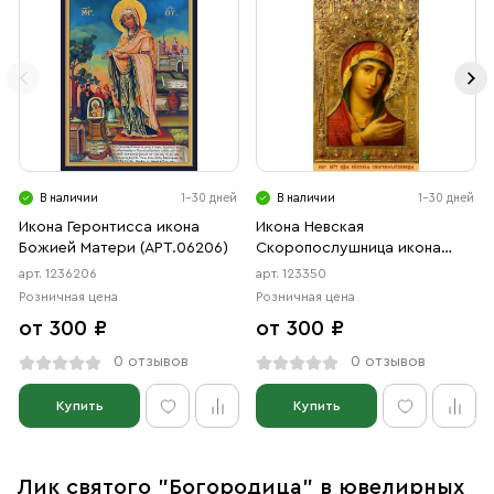
В наличии
1-30 дней
В наличии
1-30 дней
Икона Геронтисса икона
Икона Невская
Божией Матери (АРТ.06206)
Скоропослушница икона
Божией Матери (АРТ.00350)
арт. 1236206
арт. 123350
Розничная цена
Розничная цена
от 300 ₽
от 300 ₽
0 отзывов
0 отзывов
Купить
Купить
Лик святого "Богородица" в ювелирных