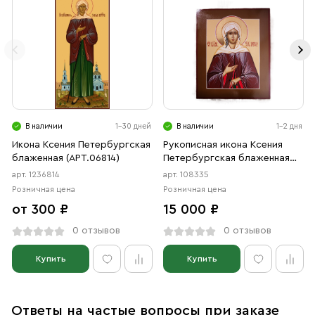
В наличии
1-30 дней
В наличии
1-2 дня
Икона Ксения Петербургская
Рукописная икона Ксения
блаженная (АРТ.06814)
Петербургская блаженная
икона, писанная
арт. 1236814
арт. 108335
Розничная цена
Розничная цена
от 300 ₽
15 000 ₽
0 отзывов
0 отзывов
Купить
Купить
Ответы на частые вопросы при заказе