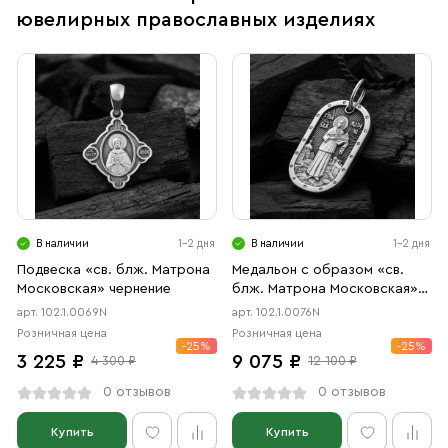
ювелирных православных изделиях
В наличии
1-2 дня
В наличии
1-2 дня
Подвеска «св. блж. Матрона
Медальон с образом «св.
Московская» чернение
блж. Матрона Московская»
чернение
арт. 102.1.0069N
арт. 102.1.0076N
Розничная цена
Розничная цена
-25%
-25%
3 225 ₽
9 075 ₽
4 300 ₽
12 100 ₽
0 отзывов
0 отзывов
Купить
Купить