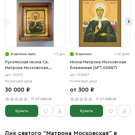
В наличии мало
1-2 дня
В наличии
1-30 дней
Рукописная икона Св.
Икона Матрона Московская
Матрона Московская,
блаженная (АРТ.00887)
писаная икона
арт. 112392
арт. 123887
Розничная цена
Розничная цена
30 000 ₽
от 300 ₽
0 отзывов
0 отзывов
Купить
Купить
Лик святого "Матрона Московская" в