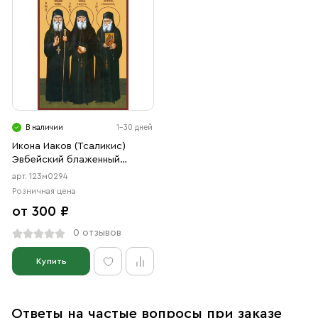
В наличии
1-30 дней
Икона Иаков (Тсаликис)
Эвбейский блаженный
старец , преподобный
арт. 123м0294
Паисий Святогорец,
Розничная цена
преподобный Порфирий
от 300 ₽
Кавсокаливит (АРТ.м0294)
0 отзывов
Купить
Ответы на частые вопросы при заказе