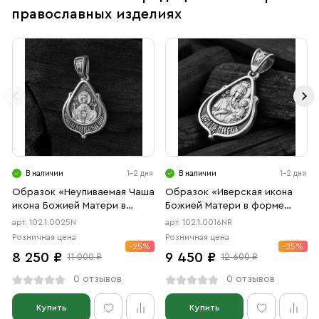
православных изделиях
В наличии
1-2 дня
В наличии
1-2 дня
Образок «Неупиваемая Чаша
Образок «Иверская икона
икона Божией Матери в
Божией Матери в форме
форме цаты» чернение
цаты» чернение, родий
арт. 102.1.0025N
арт. 102.1.0016NR
Розничная цена
Розничная цена
-25%
-25%
8 250 ₽
9 450 ₽
11 000 ₽
12 600 ₽
0 отзывов
0 отзывов
Купить
Купить