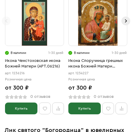
В наличии
1-30 дней
В наличии
1-30 дней
Икона Ченстоховская икона
Икона Споручница грешных
Божией Матери (АРТ.06216)
икона Божией Матери
(АРТ.04227)
арт. 1236216
арт. 1234227
Розничная цена
Розничная цена
от 300 ₽
от 300 ₽
0 отзывов
0 отзывов
Купить
Купить
Лик святого "Богородица" в ювелирных