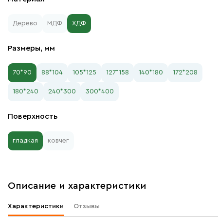
Дерево
МДФ
ХДФ
Размеры, мм
70*90
88*104
105*125
127*158
140*180
172*208
180*240
240*300
300*400
Поверхность
гладкая
ковчег
Описание и характеристики
Характеристики
Отзывы