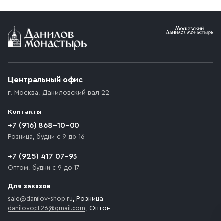
Условия доставки
Приобретённый товар доставляется до подъезда
(калитки дачи или ворот частного дома). Если
возникают препятствия для подъезда автомобиля,
Центральный офис
доставка осуществляется до ближайшего места,
г. Москва
,
Даниловский вал 22
которое максимально близко к месту запланированной
разгрузки товара и не нарушает правила дорожного
Контакты
движения. Если на территории места назначения
доставки предусмотрен платный въезд, то Покупателю
+7 (916) 868-10-00
необходимо компенсировать стоимость въезда
Розница, будни с 9 до 16
транспортного средства.
+7 (925) 417 07-93
Оптом, будни с 9 до 17
Для заказов
sale@danilov-shop.ru
, Розница
danilovopt26@gmail.com
, Оптом