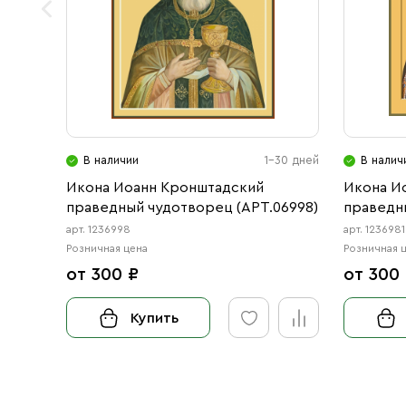
В наличии
1-30 дней
В налич
Икона Иоанн Кронштадский
Икона И
праведный чудотворец (АРТ.06998)
праведны
арт. 1236998
арт. 1236981
Розничная цена
Розничная 
от 300 ₽
от 300
Купить