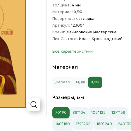
Толщина:
4 мм
Материал:
ХДФ
Поверхность :
гладкая
Артикул:
123004
Бренд:
Даниловские мастерские
Лик Святого:
Иоанн Кронштадтский
Все характеристики
Материал
Дерево
МДФ
ХДФ
Размеры, мм
70*90
88*104
105*125
127*158
140*180
172*208
180*240
240*3