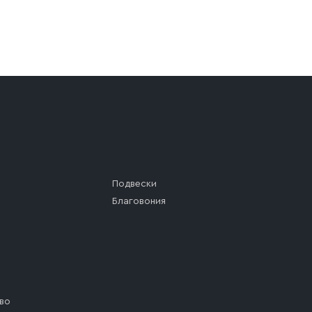
а (калитки дачи или ворот частного дома). Если возник
а, которое максимально близко к месту запланированной
ста назначения доставки предусмотрен платный въезд, 
Подвески
Благовония
во