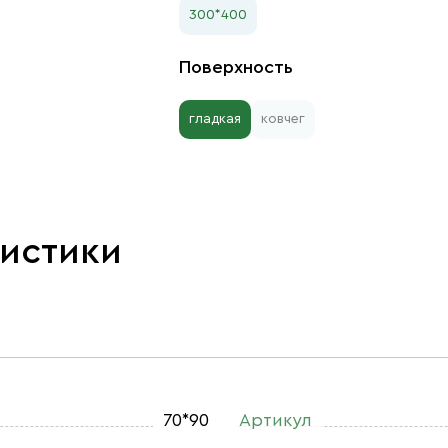
300*400
Поверхность
гладкая
ковчег
ристики
70*90
Артикул