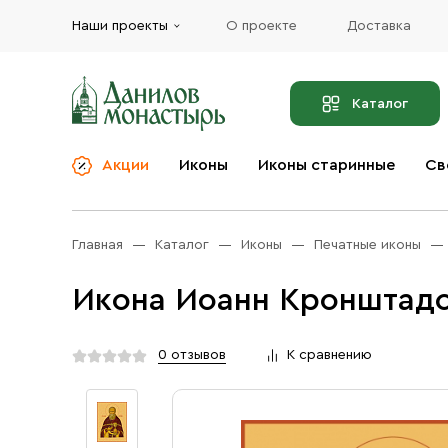
Наши проекты
О проекте
Доставка
Каталог
Акции
Иконы
Иконы старинные
Св
О компании
Благовония
Бренды
Богослужебная и
Главная
Каталог
Иконы
Печатные иконы
Церковная утварь
Доставка
Иконы
Икона Иоанн Кронштадс
Услуги
Масло
Акции
Оплата
0 отзывов
К сравнению
Православные подарки
Контакты
Разное