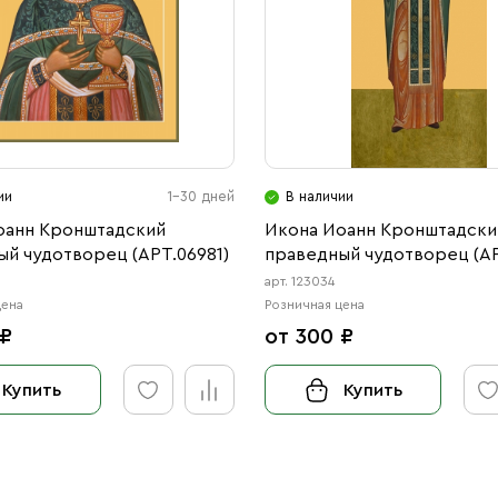
ии
1-30 дней
В наличии
оанн Кронштадский
Икона Иоанн Кронштадски
й чудотворец (АРТ.06981)
праведный чудотворец (АР
арт. 123034
цена
Розничная цена
 ₽
от 300 ₽
Купить
Купить