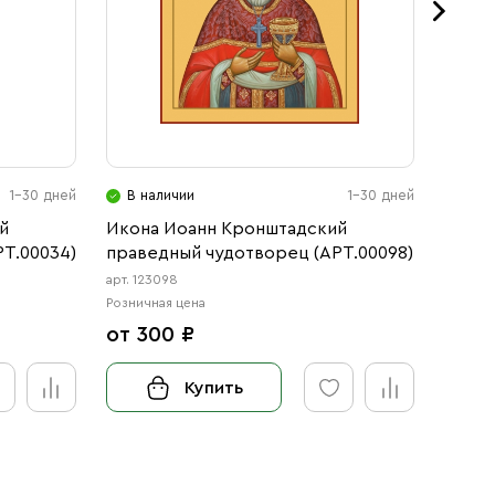
1-30 дней
В наличии
1-30 дней
В н
й
Икона Иоанн Кронштадский
Икона
Т.00034)
праведный чудотворец (АРТ.00098)
праве
арт. 123098
арт. 12
Розничная цена
Розничн
от 300 ₽
от 3
Купить