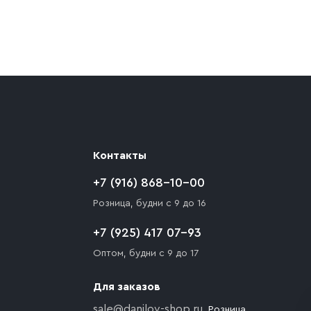
ают препятствия для подъезда автомобиля,
 разгрузки товара и не нарушает правила
то Покупателю необходимо компенсировать
Контакты
+7 (916) 868-10-00
Розница, будни с 9 до 16
+7 (925) 417 07-93
Оптом, будни с 9 до 17
Для заказов
sale@danilov-shop.ru
, Розница