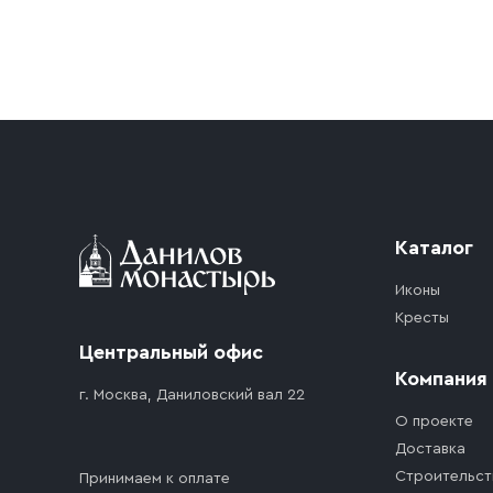
Условия доставки
Приобретённый товар доставляется до подъезд
доставка осуществляется до ближайшего мест
дорожного движения. Если на территории ме
стоимость въезда транспортного средства.
Каталог
Иконы
Кресты
Центральный офис
Компания
г. Москва, Даниловский вал 22
О проекте
Доставка
Строительст
Принимаем к оплате