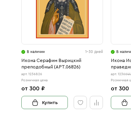
В наличии
1-30 дней
В налич
Икона Серафим Вырицкий
Икона И
преподобный (АРТ.06826)
праведн
преподо
арт. 1236826
арт. 1236644
Петербу
Розничная цена
Розничная 
(АРТ.066
от 300 ₽
от 300
Купить