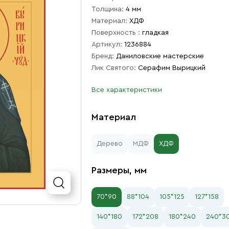
Толщина:
4 мм
Материал:
ХДФ
Поверхность :
гладкая
Артикул:
1236884
Бренд:
Даниловские мастерские
Лик Святого:
Серафим Вырицкий
Все характеристики
Материал
Дерево
МДФ
ХДФ
Размеры, мм
70*90
88*104
105*125
127*158
140*180
172*208
180*240
240*3