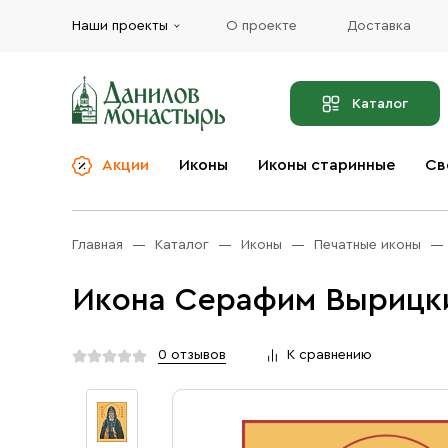
Наши проекты
О проекте
Доставка
Каталог
Акции
Иконы
Иконы старинные
Св
О компании
Благовония
Бренды
Богослужебная и
Главная
Каталог
Иконы
Печатные иконы
Церковная утварь
Доставка
Иконы
Икона Серафим Вырицки
Услуги
Масло
Акции
Оплата
0 отзывов
К сравнению
Православные подарки
Контакты
Разное