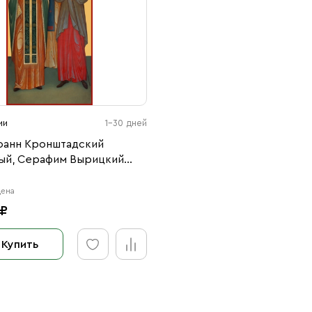
ии
1-30 дней
оанн Кронштадский
ый, Серафим Вырицкий
бный, Ксения
ргская блаженная
цена
44)
 ₽
Купить