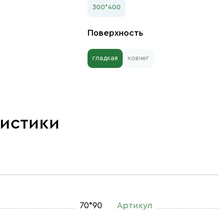
300*400
Поверхность
гладкая
ковчег
ристики
70*90
Артикул