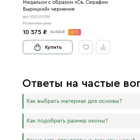
Медальон с образом «Св. Серафим
Вырицкий» чернение
арт. 102.1.0031N
Розничная цена
10 575 ₽
14 100 ₽
-25%
Купить
Ответы на частые во
Как выбрать материал для основы?
Мы изготавливаем иконы на трёх разных видах
Как подобрать размер иконы?
Дерево. Наиболее прочный и качественный
МДФ. Ламинированная древесно-стружечная
Никаких строгих правил по тому, какого разме