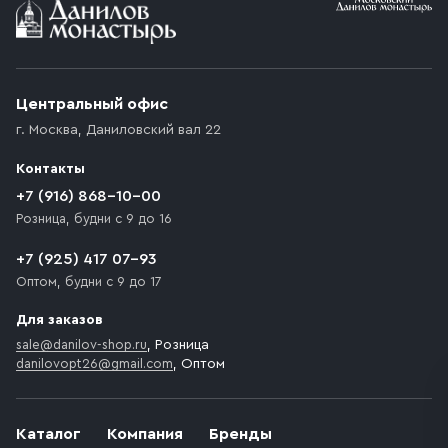
Условия доставки
Приобретённый товар доставляется до подъезда
(калитки дачи или ворот частного дома). Если
возникают препятствия для подъезда автомобиля,
Центральный офис
доставка осуществляется до ближайшего места,
г. Москва
,
Даниловский вал 22
которое максимально близко к месту запланированной
разгрузки товара и не нарушает правила дорожного
Контакты
движения. Если на территории места назначения
доставки предусмотрен платный въезд, то Покупателю
+7 (916) 868-10-00
необходимо компенсировать стоимость въезда
Розница, будни с 9 до 16
транспортного средства.
+7 (925) 417 07-93
Оптом, будни с 9 до 17
Для заказов
sale@danilov-shop.ru
, Розница
danilovopt26@gmail.com
, Оптом
Каталог
Компания
Бренды