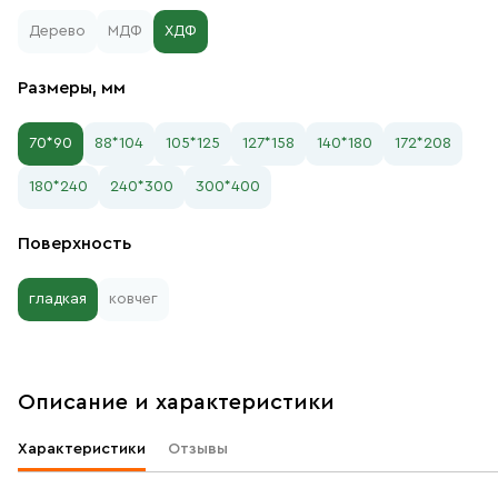
Дерево
МДФ
ХДФ
Размеры, мм
70*90
88*104
105*125
127*158
140*180
172*208
180*240
240*300
300*400
Поверхность
гладкая
ковчег
Описание и характеристики
Характеристики
Отзывы