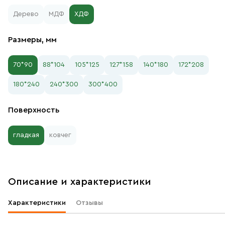
Дерево
МДФ
ХДФ
Размеры, мм
70*90
88*104
105*125
127*158
140*180
172*208
180*240
240*300
300*400
Поверхность
гладкая
ковчег
Описание и характеристики
Характеристики
Отзывы