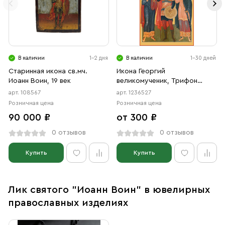
В наличии
1-2 дня
В наличии
1-30 дней
Старинная икона св.мч.
Икона Георгий
Иоанн Воин, 19 век
великомученик, Трифон
мученик, Иоанн Воин мученик
арт. 108567
арт. 1236527
(АРТ.06527)
Розничная цена
Розничная цена
90 000 ₽
от 300 ₽
0 отзывов
0 отзывов
Купить
Купить
Лик святого "Иоанн Воин" в ювелирных
православных изделиях