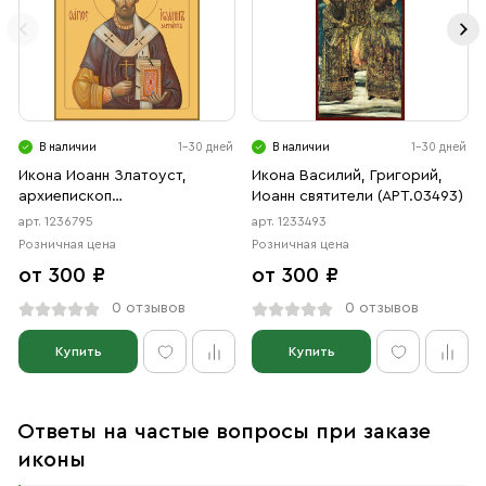
В наличии
1-30 дней
В наличии
1-30 дней
Икона Иоанн Златоуст,
Икона Василий, Григорий,
архиепископ
Иоанн святители (АРТ.03493)
Константинопольский
арт. 1236795
арт. 1233493
святитель (АРТ.06795)
Розничная цена
Розничная цена
от 300 ₽
от 300 ₽
0 отзывов
0 отзывов
Купить
Купить
Ответы на частые вопросы при заказе
иконы