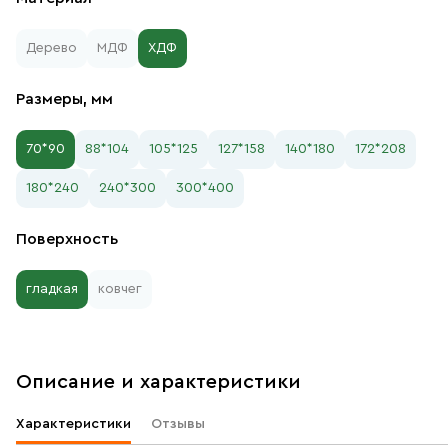
Дерево
МДФ
ХДФ
Размеры, мм
70*90
88*104
105*125
127*158
140*180
172*208
180*240
240*300
300*400
Поверхность
гладкая
ковчег
Описание и характеристики
Характеристики
Отзывы