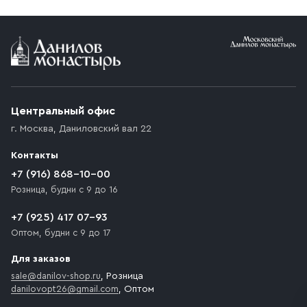
Условия доставки
Приобретённый товар доставляется до подъезда
(калитки дачи или ворот частного дома). Если
возникают препятствия для подъезда автомобиля,
Центральный офис
доставка осуществляется до ближайшего места,
г. Москва
,
Даниловский вал 22
которое максимально близко к месту запланированной
разгрузки товара и не нарушает правила дорожного
Контакты
движения. Если на территории места назначения
доставки предусмотрен платный въезд, то Покупателю
+7 (916) 868-10-00
необходимо компенсировать стоимость въезда
Розница, будни с 9 до 16
транспортного средства.
+7 (925) 417 07-93
Оптом, будни с 9 до 17
Для заказов
sale@danilov-shop.ru
, Розница
danilovopt26@gmail.com
, Оптом