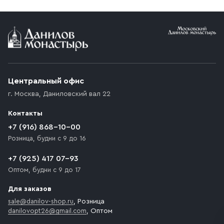
Условия доставки
Приобретённый товар доставляется до подъезда
(калитки дачи или ворот частного дома). Если
возникают препятствия для подъезда автомобиля,
Центральный офис
доставка осуществляется до ближайшего места,
г. Москва
,
Даниловский вал 22
которое максимально близко к месту запланированной
разгрузки товара и не нарушает правила дорожного
Контакты
движения. Если на территории места назначения
доставки предусмотрен платный въезд, то Покупателю
+7 (916) 868-10-00
необходимо компенсировать стоимость въезда
Розница, будни с 9 до 16
транспортного средства.
+7 (925) 417 07-93
Оптом, будни с 9 до 17
Для заказов
sale@danilov-shop.ru
, Розница
danilovopt26@gmail.com
, Оптом