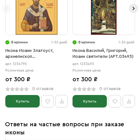
В наличии
1-30 дней
В наличии
1-30 дней
Икона Иоанн Златоуст,
Икона Василий, Григорий,
архиепископ
Иоанн святители (АРТ.03493)
Константинопольский
арт. 1236795
арт. 1233493
святитель (АРТ.06795)
Розничная цена
Розничная цена
от 300 ₽
от 300 ₽
0 отзывов
0 отзывов
Купить
Купить
Ответы на частые вопросы при заказе
иконы