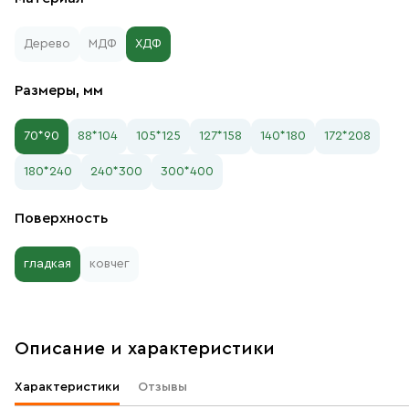
Дерево
МДФ
ХДФ
Размеры, мм
70*90
88*104
105*125
127*158
140*180
172*208
180*240
240*300
300*400
Поверхность
гладкая
ковчег
Описание и характеристики
Характеристики
Отзывы