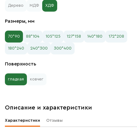
Дерево
МДФ
ХДФ
Размеры, мм
70*90
88*104
105*125
127*158
140*180
172*208
180*240
240*300
300*400
Поверхность
гладкая
ковчег
Описание и характеристики
Характеристики
Отзывы