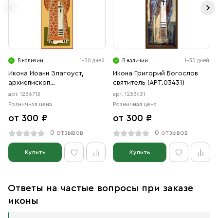
В наличии
1-30 дней
В наличии
1-30 дней
Икона Иоанн Златоуст,
Икона Григорий Богослов
архиепископ
святитель (АРТ.03431)
Константинопольский
арт. 1236713
арт. 1233431
святитель (АРТ.06713)
Розничная цена
Розничная цена
от 300 ₽
от 300 ₽
0 отзывов
0 отзывов
Купить
Купить
Ответы на частые вопросы при заказе
иконы