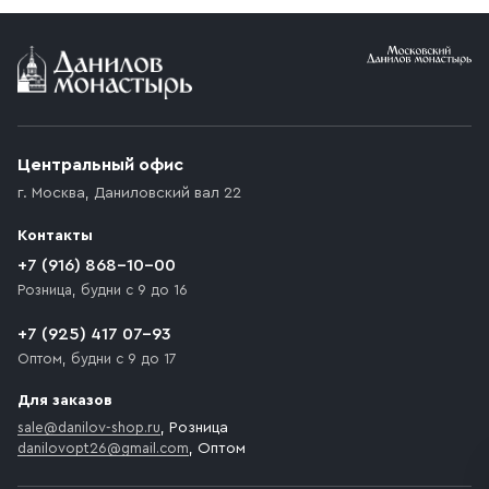
Условия доставки
Приобретённый товар доставляется до подъезда
(калитки дачи или ворот частного дома). Если
возникают препятствия для подъезда автомобиля,
Центральный офис
доставка осуществляется до ближайшего места,
г. Москва
,
Даниловский вал 22
которое максимально близко к месту запланированной
разгрузки товара и не нарушает правила дорожного
Контакты
движения. Если на территории места назначения
доставки предусмотрен платный въезд, то Покупателю
+7 (916) 868-10-00
необходимо компенсировать стоимость въезда
Розница, будни с 9 до 16
транспортного средства.
+7 (925) 417 07-93
Оптом, будни с 9 до 17
Для заказов
sale@danilov-shop.ru
, Розница
danilovopt26@gmail.com
, Оптом