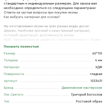
стандартным и индивидуальным размерам. Для заказа вам
необходимо определиться со следующими параметрами:
Ответы на частые вопросы при покупке иконы:
Как выбрать материал для основы?
Мы изготавливаем иконы на трёх разных видах досок:
Дерево. Наиболее прочный и качественный материал,
который гарантирует долговечность иконы.
МДФ. Ламинированная древесно-стружечная плита — более
бюджетный материал, чуть уступающий дереву в прочности.
Показать полностью
Тем не менее, внешнего отличия практически нет. Вы можете
самостоятельно выбрать ширину МДФ в зависимости от
Размер
60*110
того, какого размера икону хотите: 16 мм или 6 мм.
Толщина
4 мм
ХДФ. Древесноволокнистая плита высокой плотности
используется для создания небольших икон, так как толщина
Материал
ХДФ
материала всего 4 мм. Такие иконы удобно носить в кармане
Поверхность
гладкая
или ставить на рабочий стол, они будут намного
качественнее бумажных изображений, и при этом не займут
Артикул
1233431
много места.
Бренд
Даниловские мастерские
Лик Святого
Григорий Богослов
Как подобрать размер иконы?
Тип
Ростовой образ