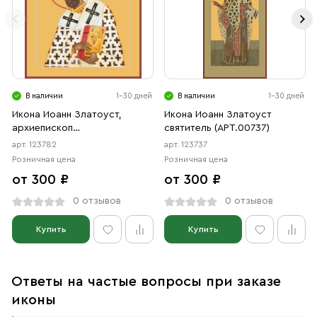
В наличии
1-30 дней
В наличии
1-30 дней
Икона Иоанн Златоуст,
Икона Иоанн Златоуст
архиепископ
святитель (АРТ.00737)
Константинопольский
арт. 123782
арт. 123737
святитель (АРТ.00782)
Розничная цена
Розничная цена
от 300 ₽
от 300 ₽
0 отзывов
0 отзывов
Купить
Купить
Ответы на частые вопросы при заказе
иконы