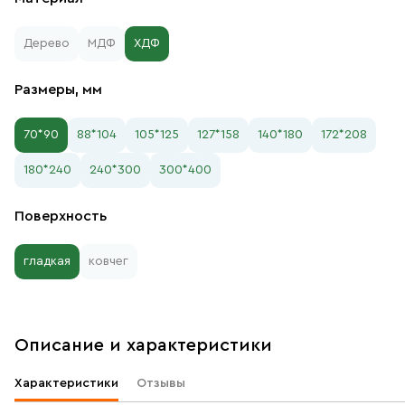
Дерево
МДФ
ХДФ
Размеры, мм
70*90
88*104
105*125
127*158
140*180
172*208
180*240
240*300
300*400
Поверхность
гладкая
ковчег
Описание и характеристики
Характеристики
Отзывы