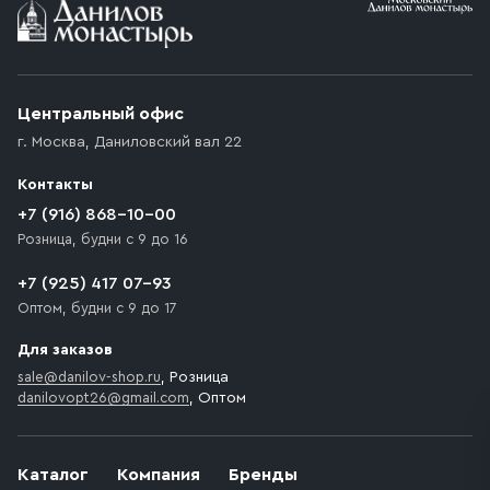
Условия доставки
Приобретённый товар доставляется до подъезда
(калитки дачи или ворот частного дома). Если
возникают препятствия для подъезда автомобиля,
Центральный офис
доставка осуществляется до ближайшего места,
г. Москва
,
Даниловский вал 22
которое максимально близко к месту запланированной
разгрузки товара и не нарушает правила дорожного
Контакты
движения. Если на территории места назначения
доставки предусмотрен платный въезд, то Покупателю
+7 (916) 868-10-00
необходимо компенсировать стоимость въезда
Розница, будни с 9 до 16
транспортного средства.
+7 (925) 417 07-93
Оптом, будни с 9 до 17
Для заказов
sale@danilov-shop.ru
, Розница
danilovopt26@gmail.com
, Оптом
Каталог
Компания
Бренды