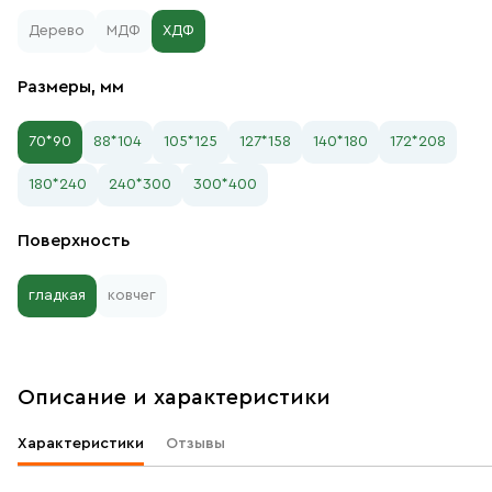
Дерево
МДФ
ХДФ
Размеры, мм
70*90
88*104
105*125
127*158
140*180
172*208
180*240
240*300
300*400
Поверхность
гладкая
ковчег
Описание и характеристики
Характеристики
Отзывы