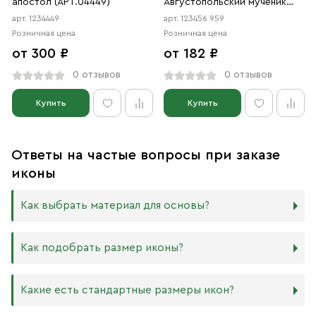
апостол (АРТ.04449)
Августопольский мученик
(АРТ.456 959)
арт. 1234449
арт. 123456 959
Розничная цена
Розничная цена
от 300 ₽
от 182 ₽
0 отзывов
0 отзывов
Купить
Купить
Ответы на частые вопросы при заказе
иконы
Как выбрать материал для основы?
Мы изготавливаем иконы на трёх разных видах досок:
Как подобрать размер иконы?
Дерево. Наиболее прочный и качественный материал,
который гарантирует долговечность иконы.
Никаких строгих правил по тому, какого размера
Какие есть стандартные размеры икон?
МДФ. Ламинированная древесно-стружечная плита —
должна быть икона, нет. Все зависит от Вашего желания
более бюджетный материал, чуть уступающий
и места, куда она будет помещена. Если у Вас дома есть