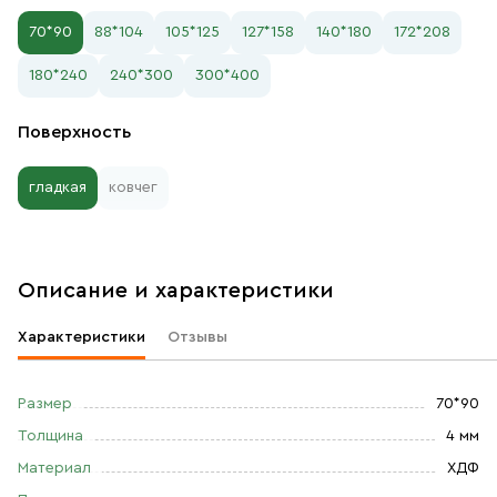
70*90
88*104
105*125
127*158
140*180
172*208
180*240
240*300
300*400
Поверхность
гладкая
ковчег
Описание и характеристики
Характеристики
Отзывы
Размер
70*90
Толщина
4 мм
Материал
ХДФ