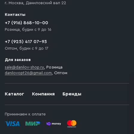
г. Москва
,
Даниловский вал 22
которое максимально близко к месту запланированной
разгрузки товара и не нарушает правила дорожного
Контакты
движения. Если на территории места назначения
доставки предусмотрен платный въезд, то Покупателю
+7 (916) 868-10-00
необходимо компенсировать стоимость въезда
Розница, будни с 9 до 16
транспортного средства.
+7 (925) 417 07-93
Оптом, будни с 9 до 17
Для заказов
sale@danilov-shop.ru
, Розница
danilovopt26@gmail.com
, Оптом
Каталог
Компания
Бренды
Принимаем к оплате