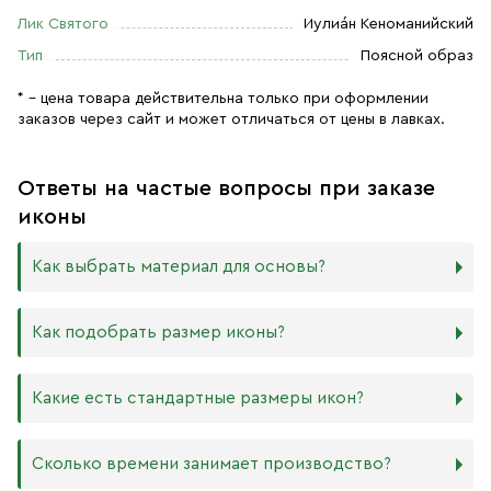
Лик Святого
Иулиа́н Кеноманийский
Тип
Поясной образ
* – цена товара действительна только при оформлении
заказов через сайт и может отличаться от цены в лавках.
Ответы на частые вопросы при заказе
иконы
Как выбрать материал для основы?
Мы изготавливаем иконы на трёх разных видах досок:
Как подобрать размер иконы?
Дерево. Наиболее прочный и качественный материал,
который гарантирует долговечность иконы.
Никаких строгих правил по тому, какого размера
Какие есть стандартные размеры икон?
МДФ. Ламинированная древесно-стружечная плита —
должна быть икона, нет. Все зависит от Вашего желания
более бюджетный материал, чуть уступающий
и места, куда она будет помещена. Если у Вас дома есть
дереву в прочности. Тем не менее, внешнего отличия
88х104 мм
иконостас, можно ориентироваться на него.
Сколько времени занимает производство?
практически нет. Вы можете самостоятельно выбрать
105х125 мм