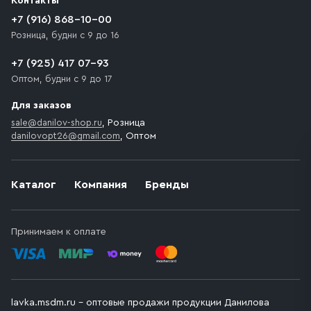
Контакты
движения. Если на территории места назначения
доставки предусмотрен платный въезд, то Покупателю
+7 (916) 868-10-00
необходимо компенсировать стоимость въезда
Розница, будни с 9 до 16
транспортного средства.
+7 (925) 417 07-93
Оптом, будни с 9 до 17
Для заказов
sale@danilov-shop.ru
, Розница
danilovopt26@gmail.com
, Оптом
Каталог
Компания
Бренды
Принимаем к оплате
lavka.msdm.ru – оптовые продажи продукции Данилова