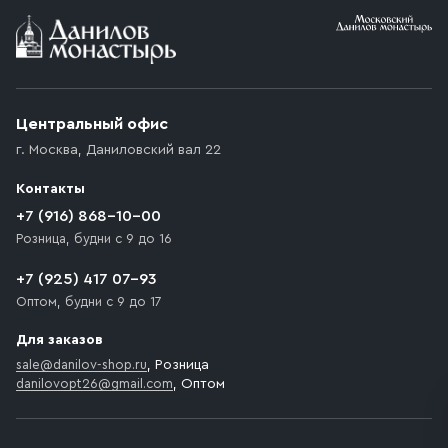
Условия доставки
Приобретённый товар доставляется до подъезда
(калитки дачи или ворот частного дома). Если
возникают препятствия для подъезда автомобиля,
Центральный офис
доставка осуществляется до ближайшего места,
г. Москва
,
Даниловский вал 22
которое максимально близко к месту запланированной
разгрузки товара и не нарушает правила дорожного
Контакты
движения. Если на территории места назначения
доставки предусмотрен платный въезд, то Покупателю
+7 (916) 868-10-00
необходимо компенсировать стоимость въезда
Розница, будни с 9 до 16
транспортного средства.
+7 (925) 417 07-93
Оптом, будни с 9 до 17
Для заказов
sale@danilov-shop.ru
, Розница
danilovopt26@gmail.com
, Оптом