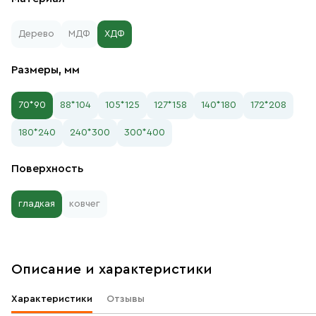
Дерево
МДФ
ХДФ
Размеры, мм
70*90
88*104
105*125
127*158
140*180
172*208
180*240
240*300
300*400
Поверхность
гладкая
ковчег
Описание и характеристики
Характеристики
Отзывы