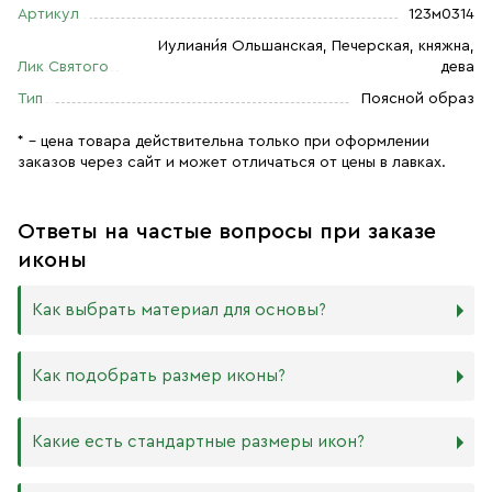
Артикул
123м0314
Иулиани́я Ольшанская, Печерская, княжна,
Лик Святого
дева
Тип
Поясной образ
* – цена товара действительна только при оформлении
заказов через сайт и может отличаться от цены в лавках.
Ответы на частые вопросы при заказе
иконы
Как выбрать материал для основы?
Мы изготавливаем иконы на трёх разных видах досок:
Как подобрать размер иконы?
Дерево. Наиболее прочный и качественный материал,
который гарантирует долговечность иконы.
Никаких строгих правил по тому, какого размера
Какие есть стандартные размеры икон?
МДФ. Ламинированная древесно-стружечная плита —
должна быть икона, нет. Все зависит от Вашего желания
более бюджетный материал, чуть уступающий
и места, куда она будет помещена. Если у Вас дома есть