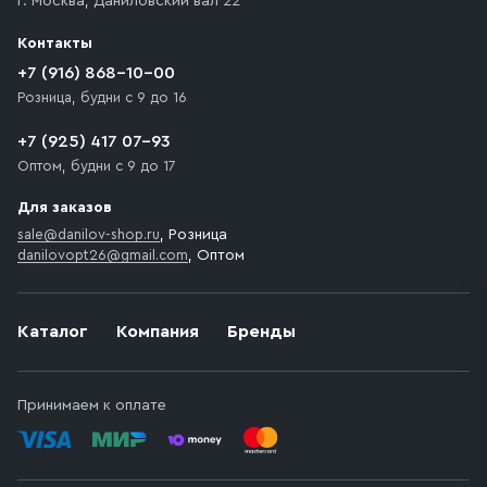
г. Москва
,
Даниловский вал 22
которое максимально близко к месту запланированной
разгрузки товара и не нарушает правила дорожного
Контакты
движения. Если на территории места назначения
доставки предусмотрен платный въезд, то Покупателю
+7 (916) 868-10-00
необходимо компенсировать стоимость въезда
Розница, будни с 9 до 16
транспортного средства.
+7 (925) 417 07-93
Оптом, будни с 9 до 17
Для заказов
sale@danilov-shop.ru
, Розница
danilovopt26@gmail.com
, Оптом
Каталог
Компания
Бренды
Принимаем к оплате