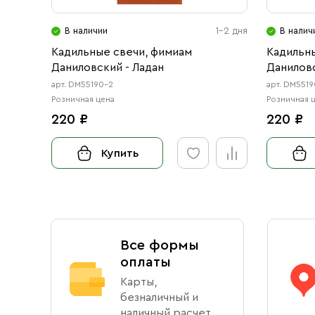
В наличии
1-2 дня
В налич
Кадильные свечи, фимиам
Кадильн
Даниловский - Ладан
Даниловс
арт. DM55190-2
арт. DM551
Розничная цена
Розничная 
220 ₽
220 ₽
Купить
Все формы
оплаты
Карты,
безналичный и
наличный расчет