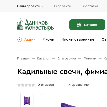
Наши проекты
О проекте
Доставка
Каталог
Акции
Иконы
Иконы старинные
Св
О компании
Благовония
Бренды
Богослужебная и
Главная
Каталог
Благовония
Фимиам
К
Церковная утварь
Доставка
Иконы
Кадильные свечи, фимиа
Услуги
Масло
Акции
Оплата
0 отзывов
К сравнению
Православные подарки
Контакты
Разное