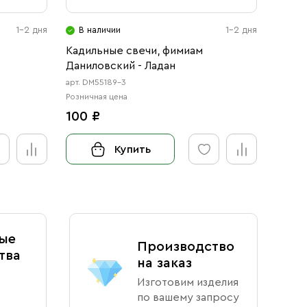
1-2 дня
В наличии
1-2 дня
В н
Кадильные свечи, фимиам
Кадил
Даниловский - Ладан
Данил
арт. DM55189-3
арт. DM
Розничная цена
Розничн
100 ₽
220 
Купить
ые
Производство
тва
на заказ
Изготовим изделия
по вашему запросу