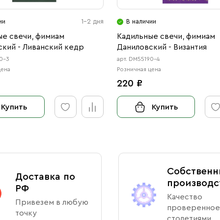
ии
1-2 дня
В наличии
ые свечи, фимиам
Кадильные свечи, фимиам
кий - Ливанский кедр
Даниловский - Византия
90-3
арт. DM55190-4
цена
Розничная цена
220 ₽
Купить
Купить
Собственн
Доставка по
производс
РФ
Качество
Привезем в любую
проверенное
точку
столетиями