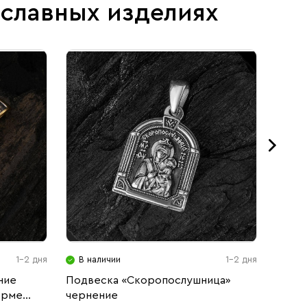
ославных изделиях
1-2 дня
В наличии
1-2 дня
В н
ние
Подвеска «Скоропослушница»
Образ
орме
чернение
Матер