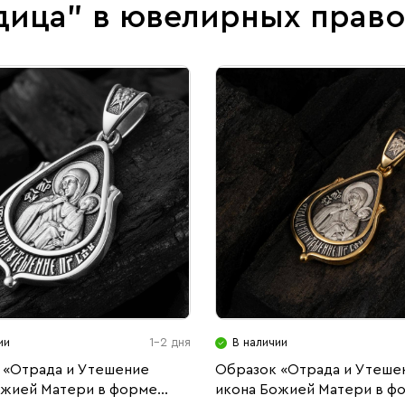
дица" в ювелирных прав
ии
1-2 дня
В наличии
 «Отрада и Утешение
Образок «Отрада и Утеше
ожией Матери в форме
икона Божией Матери в ф