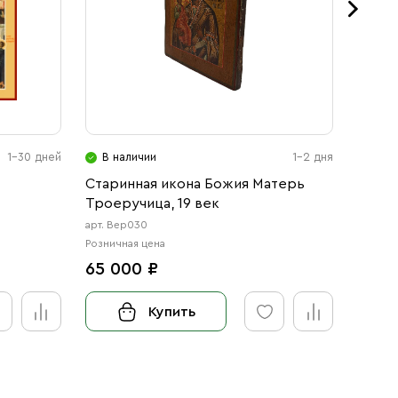
1-30 дней
В наличии
1-2 дня
В н
Старинная икона Божия Матерь
Икона
Троеручица, 19 век
Матер
арт. Вер030
арт. 12
Розничная цена
Розничн
65 000 ₽
от 3
Купить