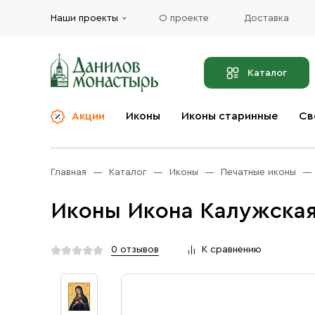
Наши проекты
О проекте
Доставка
Каталог
Акции
Иконы
Иконы старинные
Св
О компании
Благовония
Бренды
Богослужебная и
Главная
Каталог
Иконы
Печатные иконы
Церковная утварь
Доставка
Иконы
Иконы Икона Калужская
Услуги
Масло
Акции
Оплата
0 отзывов
К сравнению
Православные подарки
Контакты
Разное