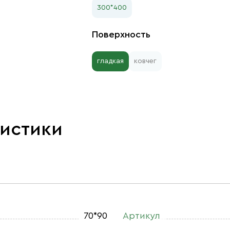
300*400
Поверхность
гладкая
ковчег
ристики
70*90
Артикул