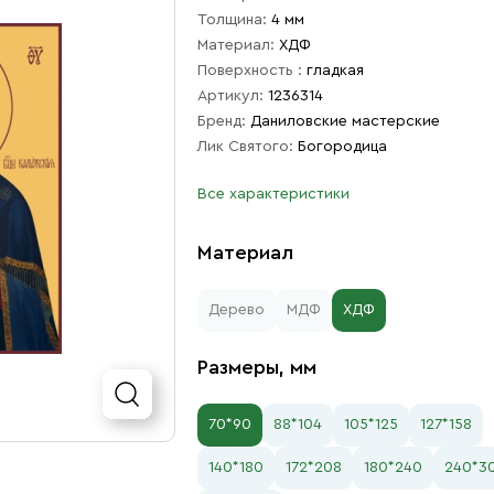
Толщина:
4 мм
Материал:
ХДФ
Поверхность :
гладкая
Артикул:
1236314
Бренд:
Даниловские мастерские
Лик Святого:
Богородица
Все характеристики
Материал
Дерево
МДФ
ХДФ
Размеры, мм
70*90
88*104
105*125
127*158
140*180
172*208
180*240
240*3