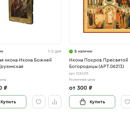
ии
1-2 дня
В наличии
ая икона Икона Божией
Икона Покров Пресвятой
Грузинская
Богородицы (АРТ.06213)
арт. 1236213
цена
Розничная цена
0 ₽
от 300 ₽
Купить
Купить