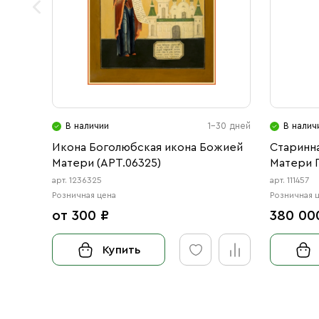
В наличии
1-30 дней
В налич
Икона Боголюбская икона Божией
Старинн
Матери (АРТ.06325)
Матери 
арт. 1236325
арт. 111457
Розничная цена
Розничная 
от 300 ₽
380 00
Купить