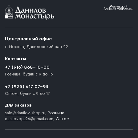
Условия доставки
Приобретённый товар доставляется до подъезда
(калитки дачи или ворот частного дома). Если
возникают препятствия для подъезда автомобиля,
Центральный офис
доставка осуществляется до ближайшего места,
г. Москва
,
Даниловский вал 22
которое максимально близко к месту запланированной
разгрузки товара и не нарушает правила дорожного
Контакты
движения. Если на территории места назначения
доставки предусмотрен платный въезд, то Покупателю
+7 (916) 868-10-00
необходимо компенсировать стоимость въезда
Розница, будни с 9 до 16
транспортного средства.
+7 (925) 417 07-93
Оптом, будни с 9 до 17
Для заказов
sale@danilov-shop.ru
, Розница
danilovopt26@gmail.com
, Оптом