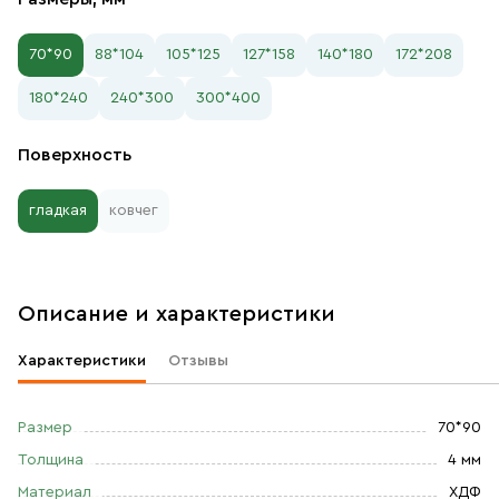
70*90
88*104
105*125
127*158
140*180
172*208
180*240
240*300
300*400
Поверхность
гладкая
ковчег
Описание и характеристики
Характеристики
Отзывы
Размер
70*90
Толщина
4 мм
Материал
ХДФ