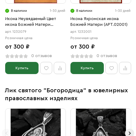
В наличии
1-30 дней
В наличии
1-30 дней
Икона Неувядаемый Цвет
Икона Яхромская икона
икона Божией Матери
Божией Матери (АРТ.02001)
(АРТ.02079)
арт. 1232079
арт. 1232001
Розничная цена
Розничная цена
от 300 ₽
от 300 ₽
0 отзывов
0 отзывов
Купить
Купить
Лик святого "Богородица" в ювелирных
православных изделиях