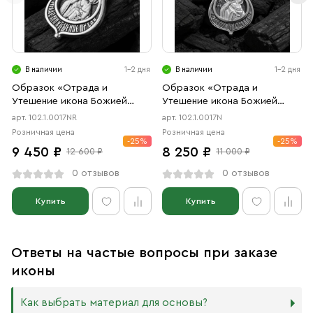
В наличии
1-2 дня
В наличии
1-2 дня
Образок «Отрада и
Образок «Отрада и
Утешение икона Божией
Утешение икона Божией
Матери в форме цаты»
Матери в форме цаты»
арт. 102.1.0017NR
арт. 102.1.0017N
чернение, родий
чернение
Розничная цена
Розничная цена
-25%
-25%
9 450 ₽
8 250 ₽
12 600 ₽
11 000 ₽
0 отзывов
0 отзывов
Купить
Купить
Ответы на частые вопросы при заказе
иконы
Как выбрать материал для основы?