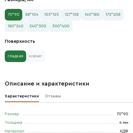
70*90
88*104
105*125
127*158
140*180
172*208
180*240
240*300
300*400
Поверхность
гладкая
ковчег
Описание и характеристики
Характеристики
Отзывы
Размер
70*90
Толщина
4 мм
Материал
ХДФ