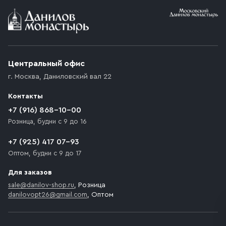
Условия доставки
Приобретённый товар доставляется до подъезда
(калитки дачи или ворот частного дома). Если
возникают препятствия для подъезда автомобиля,
Центральный офис
доставка осуществляется до ближайшего места,
г. Москва
,
Даниловский вал 22
которое максимально близко к месту запланированной
разгрузки товара и не нарушает правила дорожного
Контакты
движения. Если на территории места назначения
доставки предусмотрен платный въезд, то Покупателю
+7 (916) 868-10-00
необходимо компенсировать стоимость въезда
Розница, будни с 9 до 16
транспортного средства.
+7 (925) 417 07-93
Оптом, будни с 9 до 17
Для заказов
sale@danilov-shop.ru
, Розница
danilovopt26@gmail.com
, Оптом