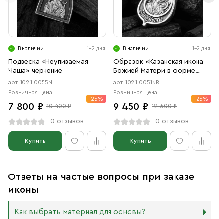
В наличии
1-2 дня
В наличии
1-2 дня
Подвеска «Неупиваемая
Образок «Казанская икона
Чаша» чернение
Божией Матери в форме
цаты» чернение, родий
арт. 102.1.0055N
арт. 102.1.0051NR
Розничная цена
Розничная цена
-25%
-25%
7 800 ₽
9 450 ₽
10 400 ₽
12 600 ₽
0 отзывов
0 отзывов
Купить
Купить
Ответы на частые вопросы при заказе
иконы
Как выбрать материал для основы?