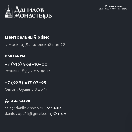
Условия доставки
Приобретённый товар доставляется до подъезда
(калитки дачи или ворот частного дома). Если
возникают препятствия для подъезда автомобиля,
Центральный офис
доставка осуществляется до ближайшего места,
г. Москва
,
Даниловский вал 22
которое максимально близко к месту запланированной
разгрузки товара и не нарушает правила дорожного
Контакты
движения. Если на территории места назначения
доставки предусмотрен платный въезд, то Покупателю
+7 (916) 868-10-00
необходимо компенсировать стоимость въезда
Розница, будни с 9 до 16
транспортного средства.
+7 (925) 417 07-93
Оптом, будни с 9 до 17
Для заказов
sale@danilov-shop.ru
, Розница
danilovopt26@gmail.com
, Оптом