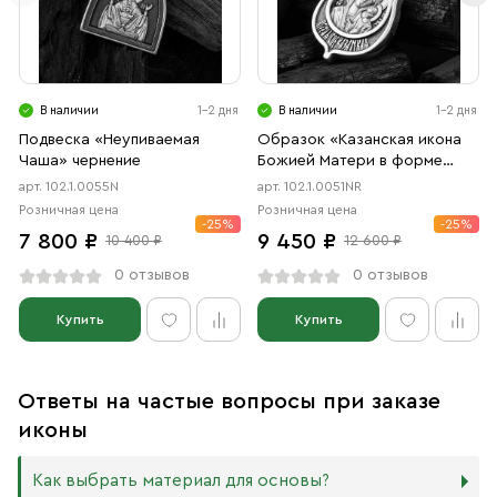
В наличии
1-2 дня
В наличии
1-2 дня
Подвеска «Неупиваемая
Образок «Казанская икона
Чаша» чернение
Божией Матери в форме
цаты» чернение, родий
арт. 102.1.0055N
арт. 102.1.0051NR
Розничная цена
Розничная цена
-25%
-25%
7 800 ₽
9 450 ₽
10 400 ₽
12 600 ₽
0 отзывов
0 отзывов
Купить
Купить
Ответы на частые вопросы при заказе
иконы
Как выбрать материал для основы?