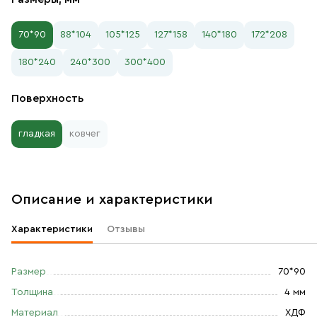
70*90
88*104
105*125
127*158
140*180
172*208
180*240
240*300
300*400
Поверхность
гладкая
ковчег
Описание и характеристики
Характеристики
Отзывы
Размер
70*90
Толщина
4 мм
Материал
ХДФ