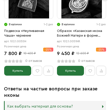
В наличии
1-2 дня
В наличии
1-2 дня
Подвеска «Неупиваемая
Образок «Казанская икона
Чаша» чернение
Божией Матери в форме
цаты» чернение, родий
арт. 102.1.0055N
арт. 102.1.0051NR
Розничная цена
Розничная цена
-25%
-25%
7 800 ₽
9 450 ₽
10 400 ₽
12 600 ₽
0 отзывов
0 отзывов
Купить
Купить
Ответы на частые вопросы при заказе
иконы
Как выбрать материал для основы?