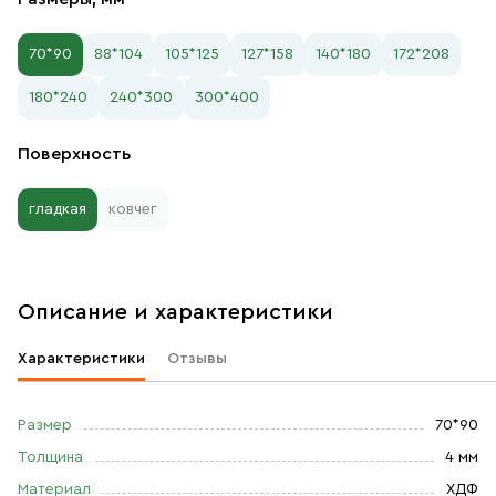
70*90
88*104
105*125
127*158
140*180
172*208
180*240
240*300
300*400
Поверхность
гладкая
ковчег
Описание и характеристики
Характеристики
Отзывы
Размер
70*90
Толщина
4 мм
Материал
ХДФ