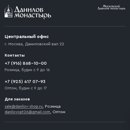
Условия доставки
Приобретённый товар доставляется до подъезда
(калитки дачи или ворот частного дома). Если
возникают препятствия для подъезда автомобиля,
Центральный офис
доставка осуществляется до ближайшего места,
г. Москва
,
Даниловский вал 22
которое максимально близко к месту запланированной
разгрузки товара и не нарушает правила дорожного
Контакты
движения. Если на территории места назначения
доставки предусмотрен платный въезд, то Покупателю
+7 (916) 868-10-00
необходимо компенсировать стоимость въезда
Розница, будни с 9 до 16
транспортного средства.
+7 (925) 417 07-93
Оптом, будни с 9 до 17
Для заказов
sale@danilov-shop.ru
, Розница
danilovopt26@gmail.com
, Оптом