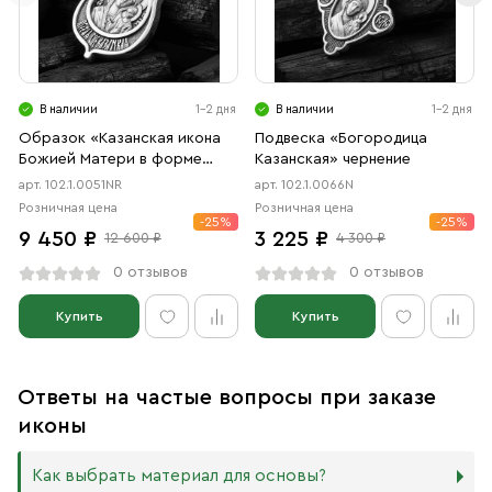
В наличии
1-2 дня
В наличии
1-2 дня
Образок «Казанская икона
Подвеска «Богородица
Божией Матери в форме
Казанская» чернение
цаты» чернение, родий
арт. 102.1.0051NR
арт. 102.1.0066N
Розничная цена
Розничная цена
-25%
-25%
9 450 ₽
3 225 ₽
12 600 ₽
4 300 ₽
0 отзывов
0 отзывов
Купить
Купить
Ответы на частые вопросы при заказе
иконы
Как выбрать материал для основы?