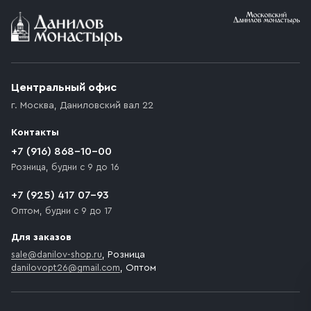
Условия доставки
Приобретённый товар доставляется до подъезда
(калитки дачи или ворот частного дома). Если
возникают препятствия для подъезда автомобиля,
Центральный офис
доставка осуществляется до ближайшего места,
г. Москва
,
Даниловский вал 22
которое максимально близко к месту запланированной
разгрузки товара и не нарушает правила дорожного
Контакты
движения. Если на территории места назначения
доставки предусмотрен платный въезд, то Покупателю
+7 (916) 868-10-00
необходимо компенсировать стоимость въезда
Розница, будни с 9 до 16
транспортного средства.
+7 (925) 417 07-93
Оптом, будни с 9 до 17
Для заказов
sale@danilov-shop.ru
, Розница
danilovopt26@gmail.com
, Оптом