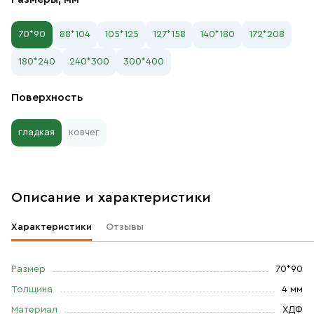
70*90
88*104
105*125
127*158
140*180
172*208
180*240
240*300
300*400
Поверхность
гладкая
ковчег
Описание и характеристики
Характеристики
Отзывы
Размер
70*90
Толщина
4 мм
Материал
ХДФ