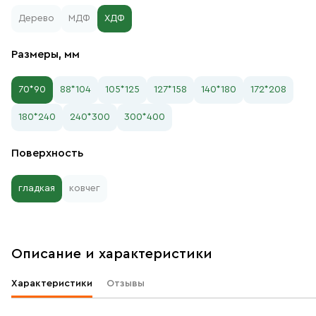
Дерево
МДФ
ХДФ
Размеры, мм
70*90
88*104
105*125
127*158
140*180
172*208
180*240
240*300
300*400
Поверхность
гладкая
ковчег
Описание и характеристики
Характеристики
Отзывы