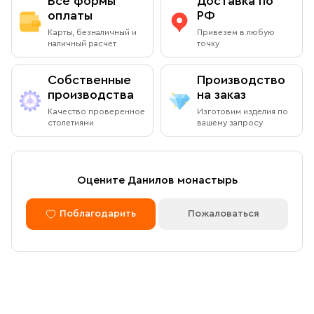
Все формы
Доставка по
По Вашему желанию можем изготовить особую
подарочную упаковку любого размера.
оплаты
РФ
Адрес
: г.Москва, Даниловский вал, 22 (внутренняя
Вы можете оплатить заказ при получении в книжной
Карты, безналичный и
Привезем в любую
территория монастыря)
лавке на территории Данилова Монастыря (возможна
наличный расчет
точку
оплата наличными или банковской картой).
Режим работы:
Собственные
Производство
Ежедневно с 08:00 до 19:00
производства
на заказ
Оплата через сайт
Качество проверенное
Изготовим изделия по
Пожалуйста, согласуйте с менеджером дату и время
столетиями
вашему запросу
После оформления заказа через сайт, откроется
вашего визита
страница для оплаты заказа. Оплатить заказ можно
банковской картой. Обращаем внимание, что в
доставку (по Москве либо через службу СДЭК)
Доставка курьером по Москве в
Оцените Данилов монастырь
принимаются только оплаченные заказы.
пределах МКАД
Поблагодарить
Пожаловаться
Оплата по безналичному расчету
Вы можете оформить доставку курьером по указанному
адресу в будние дни с 9:00 до 17:00. После поступления
товара на склад курьерская служба свяжется с вами,
Мы можем подготовить счет для оплаты по банковским
уточнит адрес и согласует удобное время доставки.
реквизитам. Для этого потребуется карточка с
Стоимость доставки в пределах МКАД — 1 000 ₽. При
реквизитами Вашей организации.
заказе от 10 000 ₽ доставка бесплатная.