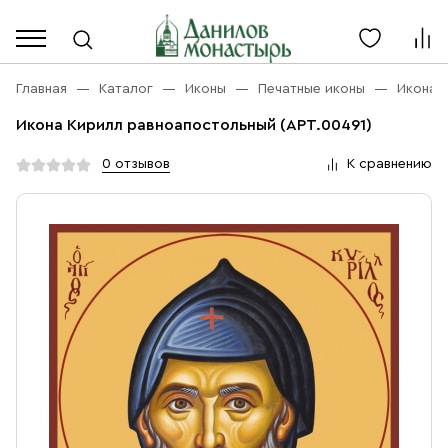
Каталог
Личный кабинет
Главная
Каталог
Иконы
Печатные иконы
Икона 
Икона Кирилл равноапостольный (АРТ.00491)
Акции
Каталог
0 отзывов
К сравнению
Благовония
О компании
Бренды
Богослужебная и Церковная утварь
Доставка
Услуги
Иконы
Оплата
Контакты
Масло
Православные подарки
+7 (916) 868-10-00
Розница, будни с 9 до 16
Разное
+7 (925) 417 07-93
Оптом, будни с 9 до 17