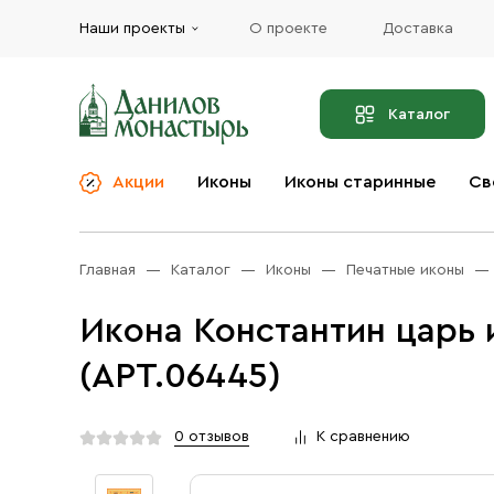
Наши проекты
О проекте
Доставка
Каталог
Акции
Иконы
Иконы старинные
Св
О компании
Благовония
Бренды
Богослужебная и
Главная
Каталог
Иконы
Печатные иконы
Церковная утварь
Доставка
Иконы
Икона Константин царь 
Услуги
Масло
(АРТ.06445)
Акции
Оплата
Православные подарки
Контакты
0 отзывов
К сравнению
Разное