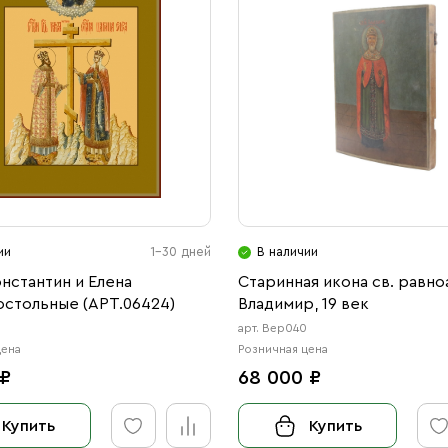
ии
1-30 дней
В наличии
нстантин и Елена
Старинная икона св. равноа
остольные (АРТ.06424)
Владимир, 19 век
арт. Вер040
цена
Розничная цена
 ₽
68 000 ₽
Купить
Купить