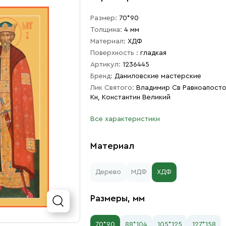
Размер:
70*90
Толщина:
4 мм
Материал:
ХДФ
Поверхность :
гладкая
Артикул:
1236445
Бренд:
Даниловские мастерские
Лик Святого:
Владимир Св Равноапост
Кн, Константин Великий
Все характеристики
Материал
Дерево
МДФ
ХДФ
Размеры, мм
70*90
88*104
105*125
127*158