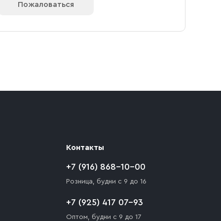
КАД — 1 000 ₽. При заказе от 10 000 ₽
Пожаловаться
 реквизитами Вашей организации.
ают препятствия для подъезда автомобиля,
 разгрузки товара и не нарушает правила
то Покупателю необходимо компенсировать
Контакты
+7 (916) 868-10-00
Розница, будни с 9 до 16
+7 (925) 417 07-93
Оптом, будни с 9 до 17