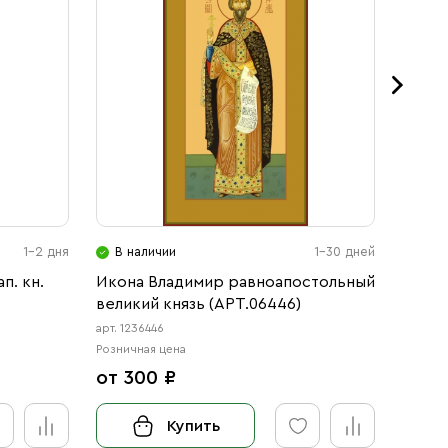
1-2 дня
В наличии
1-30 дней
В н
п. кн.
Икона Владимир равноапостольный
Икона
великий князь (АРТ.06446)
равно
(АРТ.
арт. 1236446
арт. 123
Розничная цена
Розничн
от 300 ₽
от 3
Купить