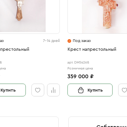
аз
7-14 дней
Под заказ
апрестольный
Крест напрестольный
88
арт. DM54268
цена
Розничная цена
₽
359 000 ₽
Купить
Купить