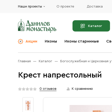
Наши проекты
О проекте
Доставка
Каталог
Акции
Иконы
Иконы старинные
Св
О компании
Благовония
Бренды
Богослужебная и
Главная
Каталог
Богослужебная и Церковная у
Церковная утварь
Доставка
Иконы
Крест напрестольный
Услуги
Масло
Акции
Оплата
0 отзывов
К сравнению
Православные подарки
Контакты
Разное