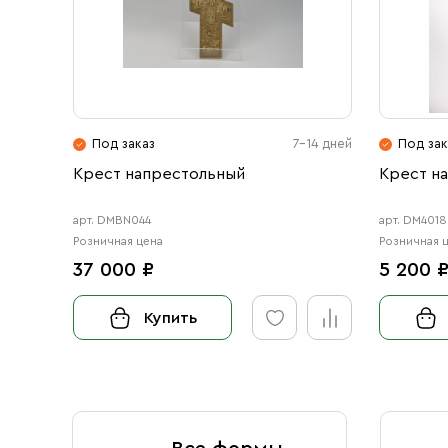
Под заказ
7-14 дней
Под зак
Крест напрестольный
Крест н
арт. DMBN044
арт. DM401
Розничная цена
Розничная 
37 000 ₽
5 200 
Купить