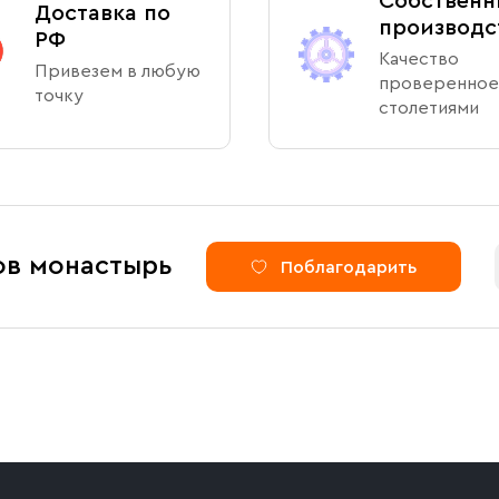
Собственн
Доставка по
производс
РФ
Качество
Привезем в любую
проверенное
точку
столетиями
ов монастырь
Поблагодарить