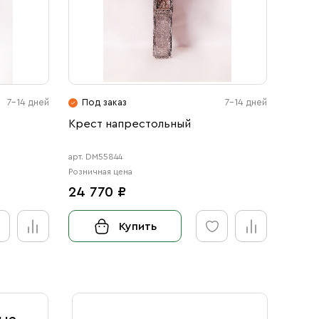
7-14 дней
Под заказ
7-14 дней
Под
Крест напрестольный
Крест
арт. DM55844
арт. 58
Розничная цена
Розничн
24 770 ₽
28 8
Купить