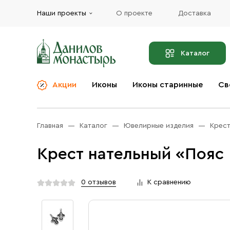
Наши проекты
О проекте
Доставка
Каталог
Акции
Иконы
Иконы старинные
Св
О компании
Благовония
Бренды
Богослужебная и
Главная
Каталог
Ювелирные изделия
Крес
Церковная утварь
Доставка
Иконы
Крест нательный «Пояс
Услуги
Масло
Акции
Оплата
0 отзывов
К сравнению
Православные подарки
Контакты
Разное