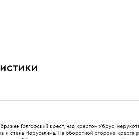
ристики
ображен Голгофский крест, над крестом Убрус, нерукотв
дама и стена Иерусалима. На оборотной стороне креста