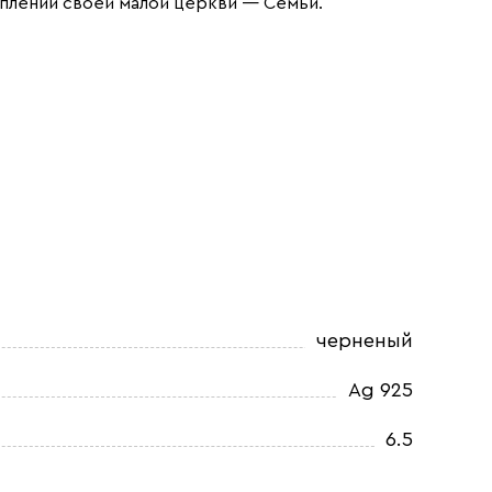
плении своей малой церкви — Семьи.
черненый
Ag 925
6.5