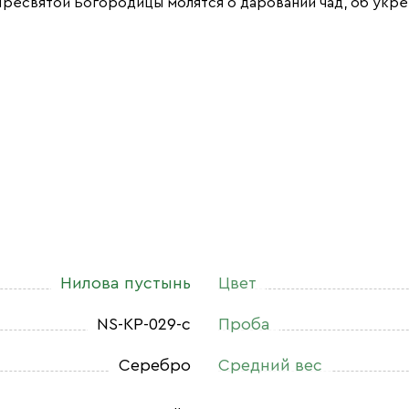
ресвятой Богородицы молятся о даровании чад, об укре
Нилова пустынь
Цвет
NS-КР-029-с
Проба
Серебро
Средний вес