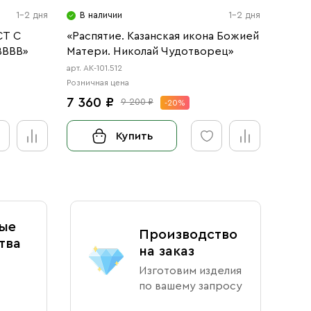
1-2 дня
В наличии
1-2 дня
В н
СТ С
«Распятие. Казанская икона Божией
«Расп
ВВВВ»
Матери. Николай Чудотворец»
арт. АК-101.512
арт. АК-
Розничная цена
Розничн
7 360 ₽
34 3
9 200 ₽
-20%
Купить
ые
Производство
тва
на заказ
Изготовим изделия
по вашему запросу