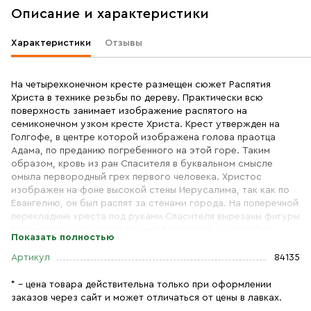
Описание и характеристики
Характеристики
Отзывы
На четырехконечном кресте размещен сюжет Распятия
Христа в технике резьбы по дереву. Практически всю
поверхность занимает изображение распятого на
семиконечном узком кресте Христа. Крест утвержден на
Голгофе, в центре которой изображена голова праотца
Адама, по преданию погребенного на этой горе. Таким
образом, кровь из ран Спасителя в буквальном смысле
омыла первородный грех первого человека. Христос
изображен на фоне высокой стены Иерусалима, так как по
Евангелию, он был распят за стенами города. На поперечной
перекладине креста под руками Спасителя вырезаны фигуры
Богоматери и апостола Иоанна Богослова, со скорбью
Показать полностью
взирающих на распятого за грехи человечества Господа.
Вместе с ними оплакивают смерть Христа и два ангела,
Артикул
84135
размещенные в верхней части креста. Дерево (бук), резьба,
покрытие защитным тонирующим маслом. Размер: 35 см
* – цена товара действительна только при оформлении
заказов через сайт и может отличаться от цены в лавках.