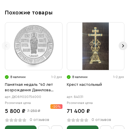
Похожие товары
В наличии
1-2 дня
В наличии
1-2 дня
Памятная медаль "40 лет
Крест настольный
возрождения Данилова
Монастыря"
арт. ДЮ89020756000
арт. 84031
Розничная цена
Розничная цена
-20%
5 800 ₽
71 400 ₽
7 250 ₽
0 отзывов
0 отзывов