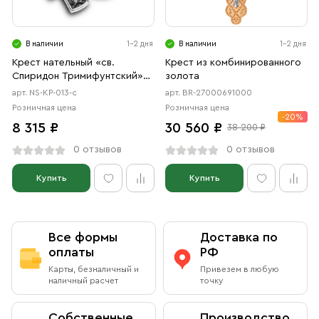
В наличии
1-2 дня
В наличии
1-2 дня
Крест нательный «св.
Крест из комбинированного
Спиридон Тримифунтский»
золота
серебро
арт. NS-КР-013-c
арт. BR-27000691000
Розничная цена
Розничная цена
-20%
8 315 ₽
30 560 ₽
38 200 ₽
0 отзывов
0 отзывов
Купить
Купить
Все формы
Доставка по
оплаты
РФ
Карты, безналичный и
Привезем в любую
наличный расчет
точку
Собственные
Производство