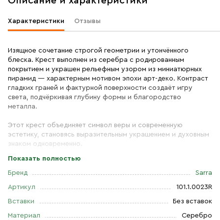
Описание и характеристики
Характеристики
Отзывы
Изящное сочетание строгой геометрии и утончённого
блеска. Крест выполнен из серебра с родированным
покрытием и украшен рельефным узором из миниатюрных
пирамид — характерным мотивом эпохи арт-деко. Контраст
гладких граней и фактурной поверхности создаёт игру
света, подчёркивая глубину формы и благородство
металла.
Этот крест объединяет символ веры и современную
эстетику, становясь выразительным украшением и духовным
знаком одновременно.
Показать полностью
Высота изделия 31 мм (37 мм с ушком), ширина 22 мм,
толщина 1,1 мм, примерный вес 3,35 г. Размер ушка - 8 мм на
Бренд
Sarra
6 мм (внутри 5 мм на 4 мм).
Артикул
101.1.0023R
Выполнен из серебра 925 пробы с родием
Вставки
Без вставок
Материал
Серебро