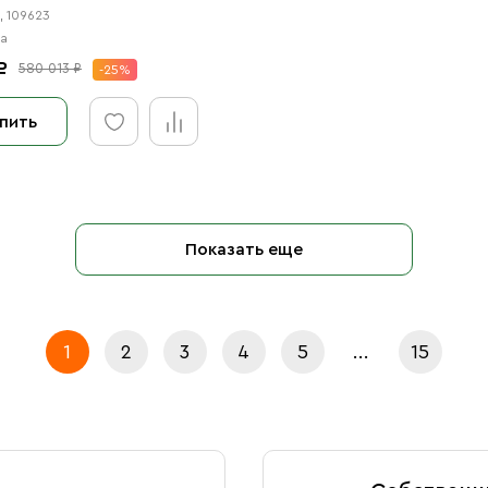
1, 109623
на
₽
580 013 ₽
-25%
пить
Показать еще
1
2
3
4
5
...
15