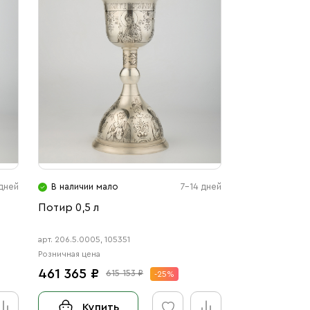
 дней
В наличии мало
7-14 дней
Потир 0,5 л
арт. 206.5.0005, 105351
Розничная цена
461 365 ₽
615 153 ₽
-25%
Купить