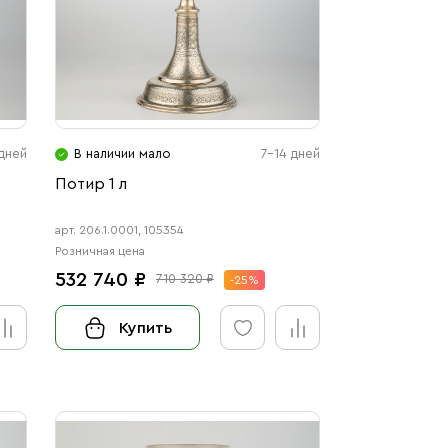
 дней
В наличии мало
7-14 дней
Потир 1 л
арт. 206.1.0001, 105354
Розничная цена
532 740 ₽
710 320 ₽
-25%
Купить