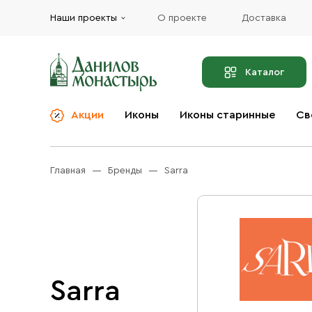
Наши проекты
О проекте
Доставка
Каталог
Акции
Иконы
Иконы старинные
Св
О компании
Благовония
Бренды
Богослужебная и
Главная
Бренды
Sarra
Церковная утварь
Доставка
Иконы
Услуги
Масло
Акции
Оплата
Православные подарки
Контакты
Sarra
Разное