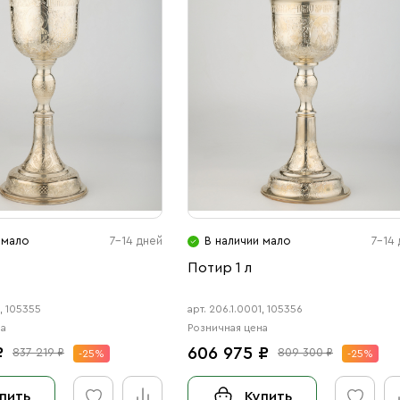
 мало
7-14 дней
В наличии мало
7-14
Потир 1 л
1, 105355
арт. 206.1.0001, 105356
на
Розничная цена
₽
606 975 ₽
837 219 ₽
809 300 ₽
-25%
-25%
пить
Купить