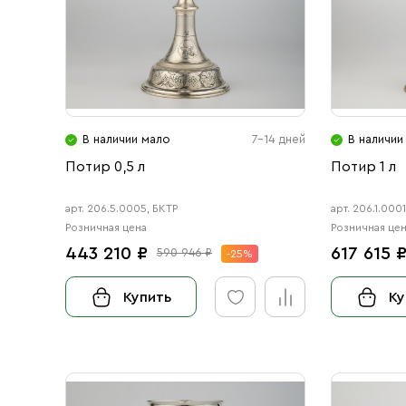
В наличии мало
7-14 дней
В наличии
Потир 0,5 л
Потир 1 л
арт. 206.5.0005, БКТР
арт. 206.1.000
Розничная цена
Розничная це
443 210 ₽
617 615 
590 946 ₽
-25%
Купить
Ку