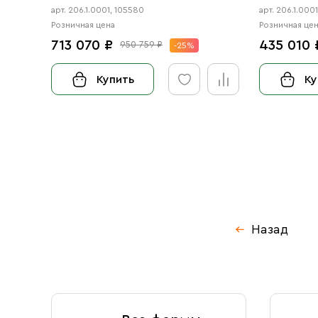
арт. 206.1.0001, 105580
арт. 206.1.000
Розничная цена
Розничная це
713 070 ₽
435 010 
950 759 ₽
-25%
Купить
Ку
Назад