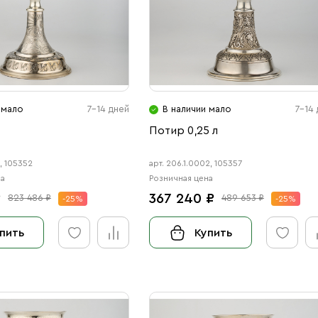
 мало
7-14 дней
В наличии мало
7-14
Потир 0,25 л
1, 105352
арт. 206.1.0002, 105357
на
Розничная цена
₽
367 240 ₽
823 486 ₽
489 653 ₽
-25%
-25%
пить
Купить