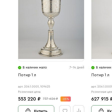
В наличии мало
7-14 дней
В наличии
Потир 1 л
Потир 1 л
арт. 206.1.0001, 109625
арт. 206.1.000
Розничная цена
Розничная це
553 220 ₽
627 915 
737 626 ₽
-25%
Купить
Ку