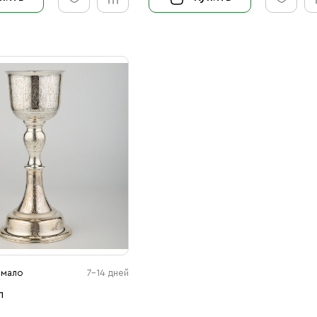
 мало
7-14 дней
л