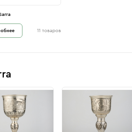
Sarra
обнее
11 товаров
rra