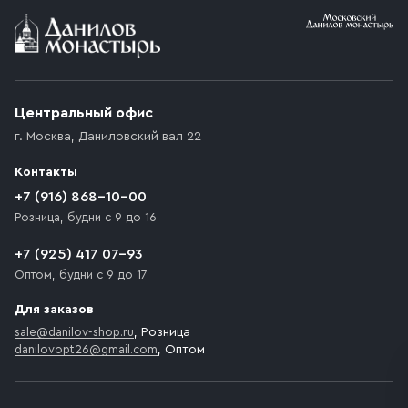
Условия доставки
Приобретённый товар доставляется до подъезда
(калитки дачи или ворот частного дома). Если
возникают препятствия для подъезда автомобиля,
Центральный офис
доставка осуществляется до ближайшего места,
г. Москва
,
Даниловский вал 22
которое максимально близко к месту запланированной
разгрузки товара и не нарушает правила дорожного
Контакты
движения. Если на территории места назначения
доставки предусмотрен платный въезд, то Покупателю
+7 (916) 868-10-00
необходимо компенсировать стоимость въезда
Розница, будни с 9 до 16
транспортного средства.
+7 (925) 417 07-93
Оптом, будни с 9 до 17
Для заказов
sale@danilov-shop.ru
, Розница
danilovopt26@gmail.com
, Оптом