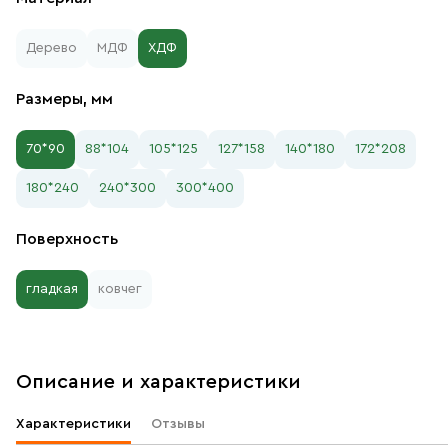
Дерево
МДФ
ХДФ
Размеры, мм
70*90
88*104
105*125
127*158
140*180
172*208
180*240
240*300
300*400
Поверхность
гладкая
ковчег
Описание и характеристики
Характеристики
Отзывы