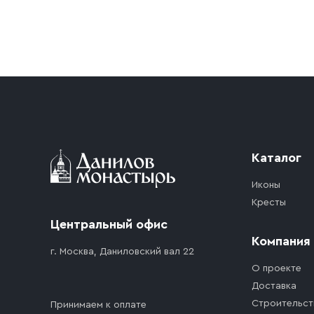
Условия доставки
Приобретённый товар доставляется до подъезд
доставка осуществляется до ближайшего мест
дорожного движения. Если на территории ме
стоимость въезда транспортного средства.
Каталог
Иконы
Кресты
Центральный офис
Компания
г. Москва, Даниловский вал 22
О проекте
Доставка
Строительст
Принимаем к оплате