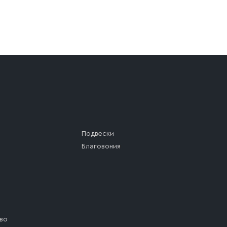
а (калитки дачи или ворот частного дома). Если возник
а, которое максимально близко к месту запланированной
ста назначения доставки предусмотрен платный въезд, 
Подвески
Благовония
во