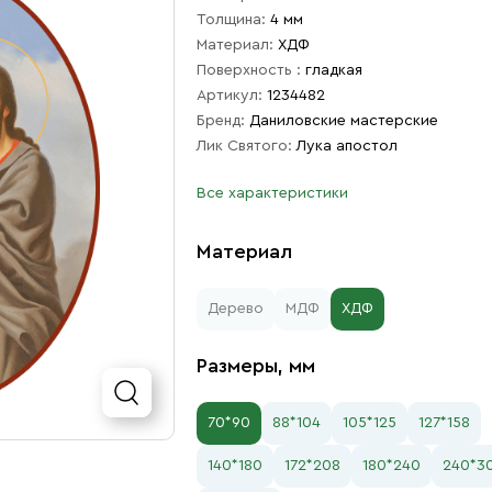
Толщина:
4 мм
Материал:
ХДФ
Поверхность :
гладкая
Артикул:
1234482
Бренд:
Даниловские мастерские
Лик Святого:
Лука апостол
Все характеристики
Материал
Дерево
МДФ
ХДФ
Размеры, мм
70*90
88*104
105*125
127*158
140*180
172*208
180*240
240*3