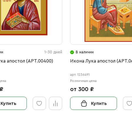
ии
1-30 дней
В наличии
ка апостол (АРТ.00400)
Икона Лука апостол (АРТ.0
арт. 1236491
цена
Розничная цена
 ₽
от 300 ₽
Купить
Купить