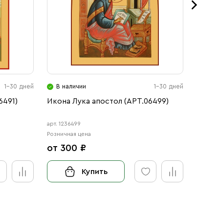
1-30 дней
В наличии
1-30 дней
В н
6491)
Икона Лука апостол (АРТ.06499)
Икона
арт. 1236499
арт. 123
Розничная цена
Розничн
от 300 ₽
от 3
Купить