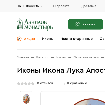
Наши проекты
О проекте
Доставка
Каталог
Акции
Иконы
Иконы старинные
Св
О компании
Благовония
Бренды
Богослужебная и
Главная
Каталог
Иконы
Печатные иконы
Церковная утварь
Доставка
Иконы
Иконы Икона Лука Апос
Услуги
Масло
Акции
Оплата
0 отзывов
К сравнению
Православные подарки
Контакты
Разное