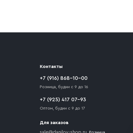
ают препятствия для подъезда автомобиля,
 разгрузки товара и не нарушает правила
то Покупателю необходимо компенсировать
Контакты
+7 (916) 868-10-00
Розница, будни с 9 до 16
+7 (925) 417 07-93
Оптом, будни с 9 до 17
Для заказов
sale@danilov-shop.ru
, Розница