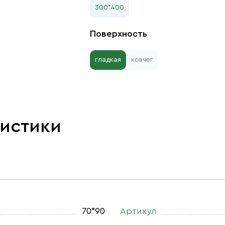
300*400
Поверхность
гладкая
ковчег
ристики
70*90
Артикул