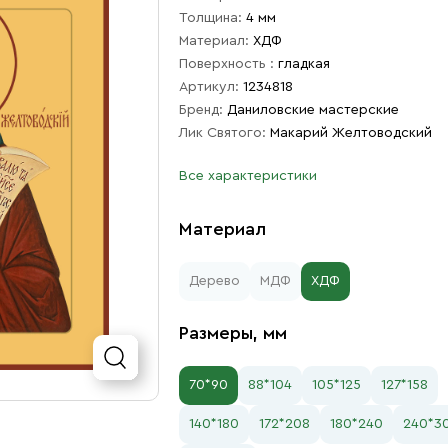
Толщина:
4 мм
Материал:
ХДФ
Поверхность :
гладкая
Артикул:
1234818
Бренд:
Даниловские мастерские
Лик Святого:
Макарий Желтоводский
Все характеристики
Материал
Дерево
МДФ
ХДФ
Размеры, мм
70*90
88*104
105*125
127*158
140*180
172*208
180*240
240*3