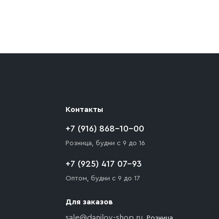
ают препятствия для подъезда автомобиля,
 разгрузки товара и не нарушает правила
то Покупателю необходимо компенсировать
Контакты
+7 (916) 868-10-00
Розница, будни с 9 до 16
+7 (925) 417 07-93
Оптом, будни с 9 до 17
Для заказов
sale@danilov-shop.ru
, Розница