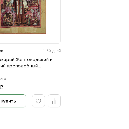
ии
1-30 дней
акарий Желтоводский и
ий преподобный
67)
цена
 ₽
Купить