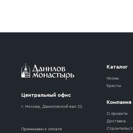
Условия доставки
Приобретённый товар доставляется до подъезд
доставка осуществляется до ближайшего мест
дорожного движения. Если на территории ме
стоимость въезда транспортного средства.
Каталог
Иконы
Кресты
Центральный офис
Компания
г. Москва, Даниловский вал 22
О проекте
Доставка
Строительст
Принимаем к оплате