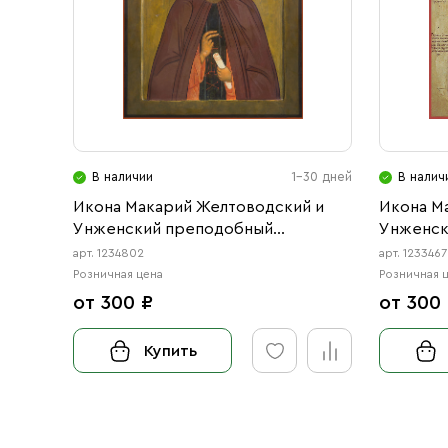
В наличии
1-30 дней
В налич
Икона Макарий Желтоводский и
Икона М
Унженский преподобный
Унженск
(АРТ.04802)
(АРТ.034
арт. 1234802
арт. 1233467
Розничная цена
Розничная 
от 300 ₽
от 300
Купить