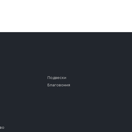
а (калитки дачи или ворот частного дома). Если возник
а, которое максимально близко к месту запланированной
ста назначения доставки предусмотрен платный въезд, 
Подвески
Благовония
во