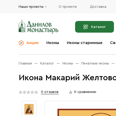
Наши проекты
О проекте
Доставка
Каталог
Акции
Иконы
Иконы старинные
Св
О компании
Благовония
Бренды
Богослужебная и
Главная
Каталог
Иконы
Печатные иконы
Церковная утварь
Доставка
Иконы
Икона Макарий Желтово
Услуги
Масло
Акции
Оплата
0 отзывов
К сравнению
Православные подарки
Контакты
Разное