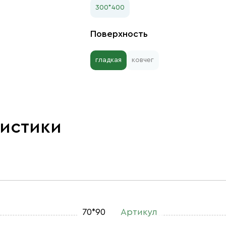
300*400
Поверхность
гладкая
ковчег
ристики
70*90
Артикул