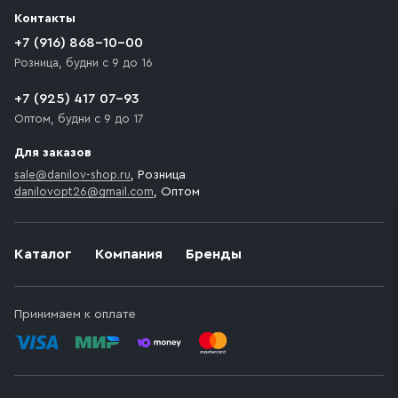
разгрузки товара и не нарушает правила дорожного
Контакты
движения. Если на территории места назначения
доставки предусмотрен платный въезд, то Покупателю
+7 (916) 868-10-00
необходимо компенсировать стоимость въезда
Розница, будни с 9 до 16
транспортного средства.
+7 (925) 417 07-93
Оптом, будни с 9 до 17
Для заказов
sale@danilov-shop.ru
, Розница
danilovopt26@gmail.com
, Оптом
Каталог
Компания
Бренды
Принимаем к оплате