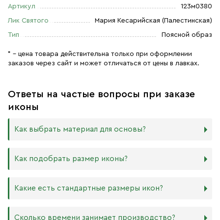
Артикул
123м0380
Лик Святого
Мария Кесарийская (Палестинская)
Тип
Поясной образ
* – цена товара действительна только при оформлении
заказов через сайт и может отличаться от цены в лавках.
Ответы на частые вопросы при заказе
иконы
Как выбрать материал для основы?
Мы изготавливаем иконы на трёх разных видах досок:
Как подобрать размер иконы?
Дерево. Наиболее прочный и качественный материал,
который гарантирует долговечность иконы.
Никаких строгих правил по тому, какого размера
Какие есть стандартные размеры икон?
МДФ. Ламинированная древесно-стружечная плита —
должна быть икона, нет. Все зависит от Вашего желания
более бюджетный материал, чуть уступающий
и места, куда она будет помещена. Если у Вас дома есть
дереву в прочности. Тем не менее, внешнего отличия
88х104 мм
иконостас, можно ориентироваться на него.
Сколько времени занимает производство?