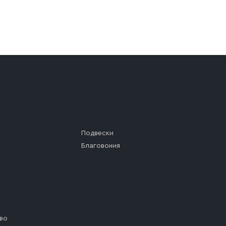
а (калитки дачи или ворот частного дома). Если возник
а, которое максимально близко к месту запланированной
ста назначения доставки предусмотрен платный въезд, 
Подвески
Благовония
во