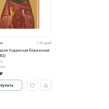
ии
1-30 дней
ария Хиданская блаженная
82)
82
цена
 ₽
Купить