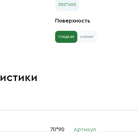
300*400
Поверхность
гладкая
ковчег
ристики
70*90
Артикул