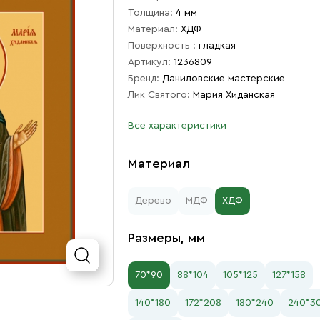
Толщина:
4 мм
Материал:
ХДФ
Поверхность :
гладкая
Артикул:
1236809
Бренд:
Даниловские мастерские
Лик Святого:
Мария Хиданская
Все характеристики
Материал
Дерево
МДФ
ХДФ
Размеры, мм
70*90
88*104
105*125
127*158
140*180
172*208
180*240
240*3