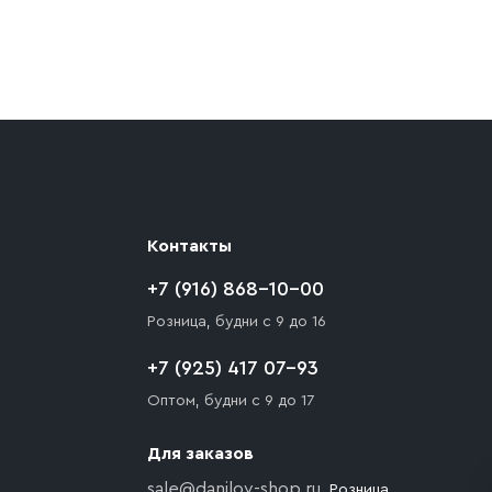
ают препятствия для подъезда автомобиля,
 разгрузки товара и не нарушает правила
то Покупателю необходимо компенсировать
Контакты
+7 (916) 868-10-00
Розница, будни с 9 до 16
+7 (925) 417 07-93
Оптом, будни с 9 до 17
Для заказов
sale@danilov-shop.ru
, Розница