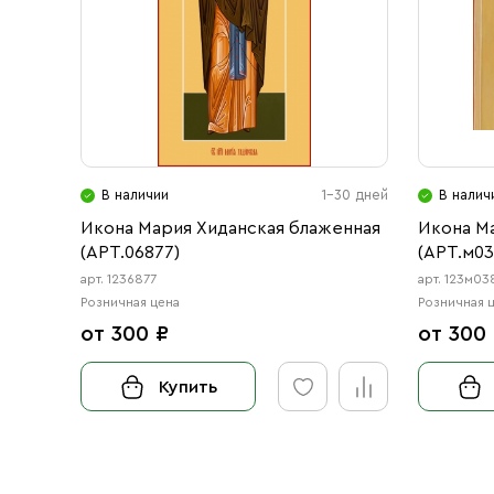
В наличии
1-30 дней
В налич
Икона Мария Хиданская блаженная
Икона М
(АРТ.06877)
(АРТ.м03
арт. 1236877
арт. 123м03
Розничная цена
Розничная 
от 300 ₽
от 300
Купить