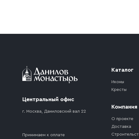
Условия доставки
Приобретённый товар доставляется до подъезд
доставка осуществляется до ближайшего мест
дорожного движения. Если на территории ме
стоимость въезда транспортного средства.
Каталог
Иконы
Кресты
Центральный офис
Компания
г. Москва, Даниловский вал 22
О проекте
Доставка
Строительст
Принимаем к оплате