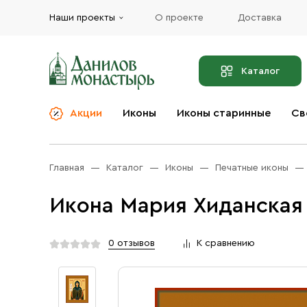
Наши проекты
О проекте
Доставка
Каталог
Акции
Иконы
Иконы старинные
Св
О компании
Благовония
Бренды
Богослужебная и
Главная
Каталог
Иконы
Печатные иконы
Церковная утварь
Доставка
Иконы
Икона Мария Хиданская
Услуги
Масло
Акции
Оплата
0 отзывов
К сравнению
Православные подарки
Контакты
Разное