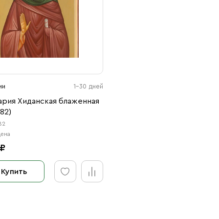
ии
1-30 дней
ария Хиданская блаженная
82)
82
цена
 ₽
Купить