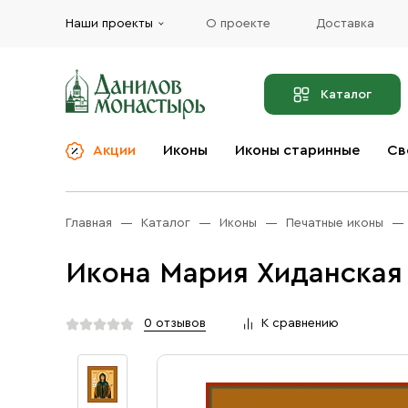
Наши проекты
О проекте
Доставка
Каталог
Акции
Иконы
Иконы старинные
Св
О компании
Благовония
Бренды
Богослужебная и
Главная
Каталог
Иконы
Печатные иконы
Церковная утварь
Доставка
Иконы
Икона Мария Хиданская
Услуги
Масло
Акции
Оплата
0 отзывов
К сравнению
Православные подарки
Контакты
Разное