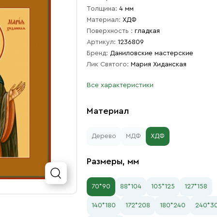
Толщина:
4 мм
Материал:
ХДФ
Поверхность :
гладкая
Артикул:
1236809
Бренд:
Даниловские мастерские
Лик Святого:
Мария Хиданская
Все характеристики
Материал
Дерево
МДФ
ХДФ
Размеры, мм
70*90
88*104
105*125
127*158
140*180
172*208
180*240
240*3