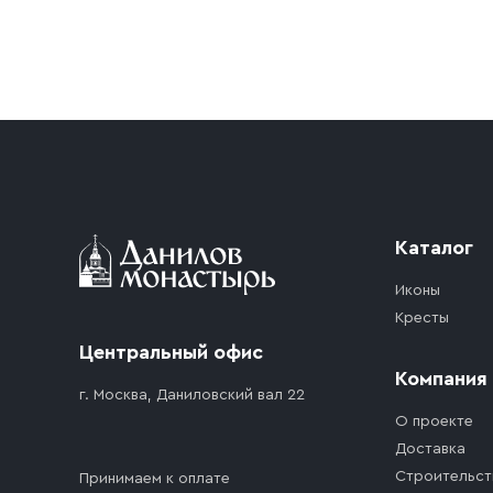
Условия доставки
Приобретённый товар доставляется до подъезд
доставка осуществляется до ближайшего мест
дорожного движения. Если на территории ме
стоимость въезда транспортного средства.
Каталог
Иконы
Кресты
Центральный офис
Компания
г. Москва, Даниловский вал 22
О проекте
Доставка
Строительст
Принимаем к оплате