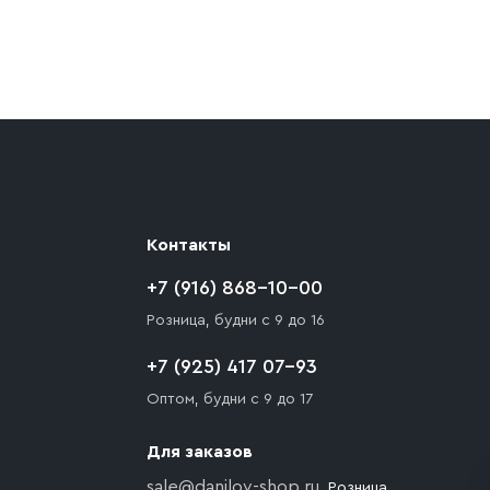
ают препятствия для подъезда автомобиля,
 разгрузки товара и не нарушает правила
то Покупателю необходимо компенсировать
Контакты
+7 (916) 868-10-00
Розница, будни с 9 до 16
+7 (925) 417 07-93
Оптом, будни с 9 до 17
Для заказов
sale@danilov-shop.ru
, Розница