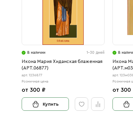
В наличии
1-30 дней
В налич
Икона Мария Хиданская блаженная
Икона М
(АРТ.06877)
(АРТ.м03
арт. 1236877
арт. 123м03
Розничная цена
Розничная 
от 300 ₽
от 300
Купить