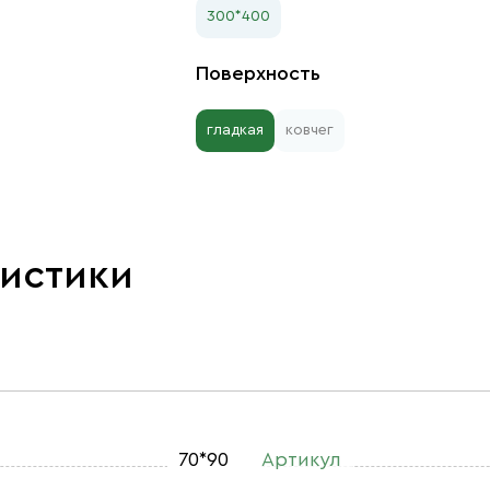
300*400
Поверхность
гладкая
ковчег
ристики
70*90
Артикул