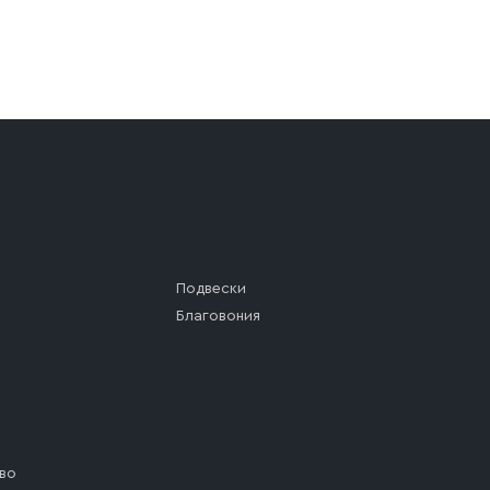
а (калитки дачи или ворот частного дома). Если возник
а, которое максимально близко к месту запланированной
ста назначения доставки предусмотрен платный въезд, 
Подвески
Благовония
во