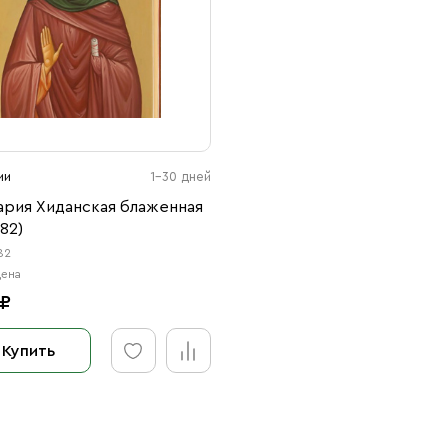
ии
1-30 дней
ария Хиданская блаженная
82)
82
цена
 ₽
Купить