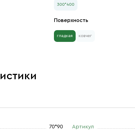
300*400
Поверхность
гладкая
ковчег
ристики
70*90
Артикул