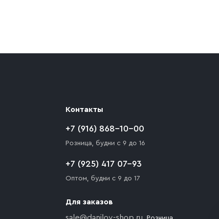
ают препятствия для подъезда автомобиля,
 разгрузки товара и не нарушает правила
то Покупателю необходимо компенсировать
Контакты
+7 (916) 868-10-00
Розница, будни с 9 до 16
+7 (925) 417 07-93
Оптом, будни с 9 до 17
Для заказов
sale@danilov-shop.ru
, Розница