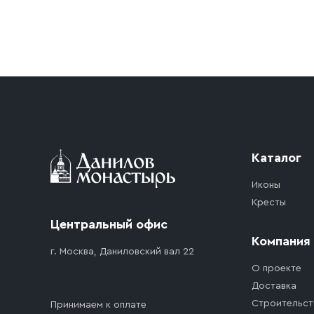
Условия доставки
Приобретённый товар доставляется до подъезд
доставка осуществляется до ближайшего мест
дорожного движения. Если на территории ме
стоимость въезда транспортного средства.
Каталог
Иконы
Кресты
Центральный офис
Компания
г. Москва, Даниловский вал 22
О проекте
Доставка
Строительст
Принимаем к оплате