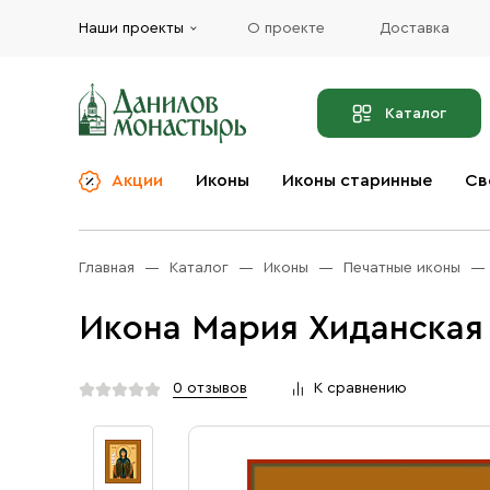
Наши проекты
О проекте
Доставка
Каталог
Акции
Иконы
Иконы старинные
Св
О компании
Благовония
Бренды
Богослужебная и
Главная
Каталог
Иконы
Печатные иконы
Церковная утварь
Доставка
Иконы
Икона Мария Хиданская
Услуги
Масло
Акции
Оплата
0 отзывов
К сравнению
Православные подарки
Контакты
Разное