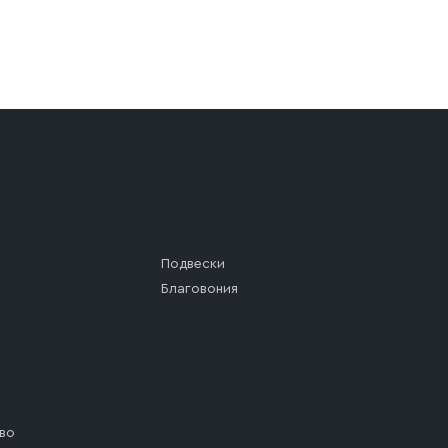
а (калитки дачи или ворот частного дома). Если возник
а, которое максимально близко к месту запланированной
ста назначения доставки предусмотрен платный въезд, 
Подвески
Благовония
во