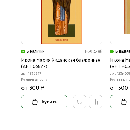
В наличии
1-30 дней
В налич
Икона Мария Хиданская блаженная
Икона М
(АРТ.06877)
(АРТ.м03
арт. 1236877
арт. 123м03
Розничная цена
Розничная 
от 300 ₽
от 300
Купить