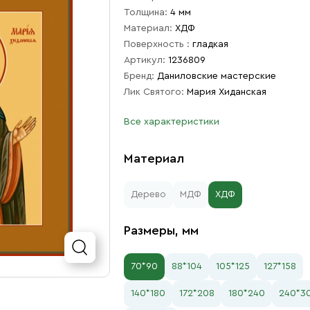
Толщина:
4 мм
Материал:
ХДФ
Поверхность :
гладкая
Артикул:
1236809
Бренд:
Даниловские мастерские
Лик Святого:
Мария Хиданская
Все характеристики
Материал
Дерево
МДФ
ХДФ
Размеры, мм
70*90
88*104
105*125
127*158
140*180
172*208
180*240
240*3