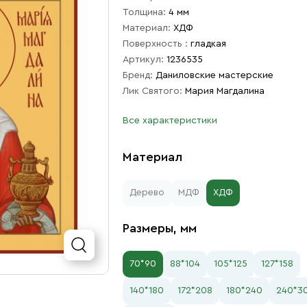
Толщина:
4 мм
Материал:
ХДФ
Поверхность :
гладкая
Артикул:
1236535
Бренд:
Даниловские мастерские
Лик Святого:
Мария Магдалина
Все характеристики
Материал
Дерево
МДФ
ХДФ
Размеры, мм
70*90
88*104
105*125
127*158
140*180
172*208
180*240
240*3