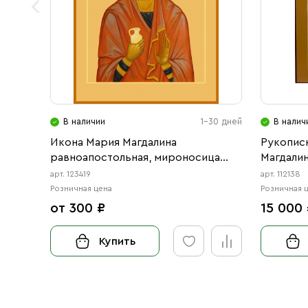
В наличии
1-30 дней
В налич
Икона Мария Магдалина
Рукописн
равноапостольная, мироносица
Магдали
(АРТ.00419)
арт. 123419
арт. 112138
Розничная цена
Розничная 
от 300 ₽
15 000
Купить