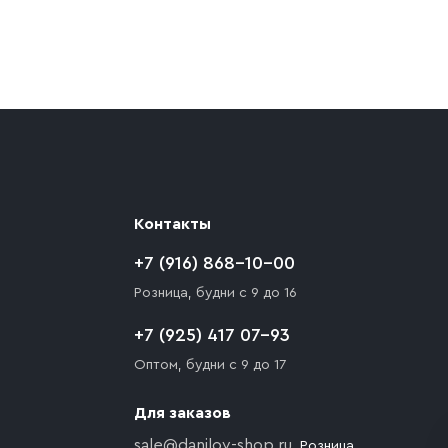
ают препятствия для подъезда автомобиля,
 разгрузки товара и не нарушает правила
то Покупателю необходимо компенсировать
Контакты
+7 (916) 868-10-00
Розница, будни с 9 до 16
+7 (925) 417 07-93
Оптом, будни с 9 до 17
Для заказов
sale@danilov-shop.ru
, Розница