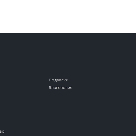
а (калитки дачи или ворот частного дома). Если возник
а, которое максимально близко к месту запланированной
ста назначения доставки предусмотрен платный въезд, 
Подвески
Благовония
во