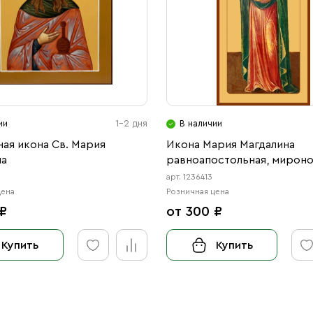
ии
1-2 дня
В наличии
ая икона Св. Мария
Икона Мария Магдалина
на
равноапостольная, мирон
(АРТ.06413)
арт. 1236413
цена
Розничная цена
 ₽
от 300 ₽
Купить
Купить