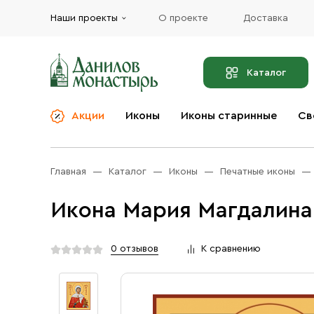
Наши проекты
О проекте
Доставка
Каталог
Акции
Иконы
Иконы старинные
Св
О компании
Благовония
Бренды
Богослужебная и
Главная
Каталог
Иконы
Печатные иконы
Церковная утварь
Доставка
Иконы
Икона Мария Магдалина 
Услуги
Масло
Акции
Оплата
0 отзывов
К сравнению
Православные подарки
Контакты
Разное