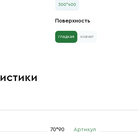
300*400
Поверхность
гладкая
ковчег
ристики
70*90
Артикул