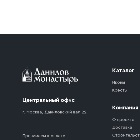
Условия доставки
Приобретённый товар доставляется до подъезд
доставка осуществляется до ближайшего мест
дорожного движения. Если на территории ме
стоимость въезда транспортного средства.
Каталог
Иконы
Кресты
Центральный офис
Компания
г. Москва, Даниловский вал 22
О проекте
Доставка
Строительст
Принимаем к оплате