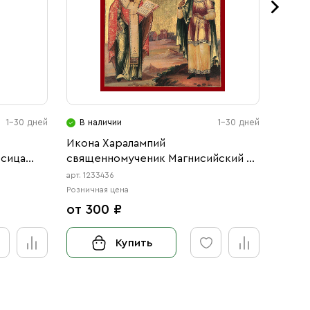
1-30 дней
В наличии
1-30 дней
В н
Икона Харалампий
Рукоп
осица
священномученик Магнисийский и
Магда
Мария Магдалина равноапостольная
арт. 1233436
арт. 104
(АРТ.03436)
Розничная цена
Розничн
от 300 ₽
17 0
Купить