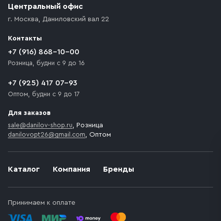
возникают препятствия для подъезда автомобиля,
Центральный офис
доставка осуществляется до ближайшего места,
г. Москва
,
Даниловский вал 22
которое максимально близко к месту запланированной
разгрузки товара и не нарушает правила дорожного
Контакты
движения. Если на территории места назначения
доставки предусмотрен платный въезд, то Покупателю
+7 (916) 868-10-00
необходимо компенсировать стоимость въезда
Розница, будни с 9 до 16
транспортного средства.
+7 (925) 417 07-93
Оптом, будни с 9 до 17
Для заказов
sale@danilov-shop.ru
, Розница
danilovopt26@gmail.com
, Оптом
Каталог
Компания
Бренды
Принимаем к оплате