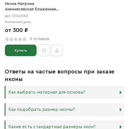
Икона Матрона
Анемнясевская блаженная
(АРТ.м0388)
арт. 123м0388
Розничная цена
от 300 ₽
0 отзывов
Купить
Ответы на частые вопросы при заказе
иконы
Как выбрать материал для основы?
Мы изготавливаем иконы на трёх разных видах досок:
Как подобрать размер иконы?
Дерево. Наиболее прочный и качественный материал,
который гарантирует долговечность иконы.
Никаких строгих правил по тому, какого размера
Какие есть стандартные размеры икон?