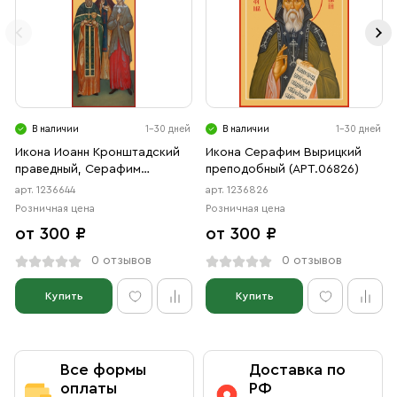
В наличии
1-30 дней
В наличии
1-30 дней
Икона Иоанн Кронштадский
Икона Серафим Вырицкий
праведный, Серафим
преподобный (АРТ.06826)
Вырицкий преподобный,
арт. 1236644
арт. 1236826
Ксения Петербургская
Розничная цена
Розничная цена
блаженная (АРТ.06644)
от 300 ₽
от 300 ₽
0 отзывов
0 отзывов
Купить
Купить
Все формы
Доставка по
оплаты
РФ