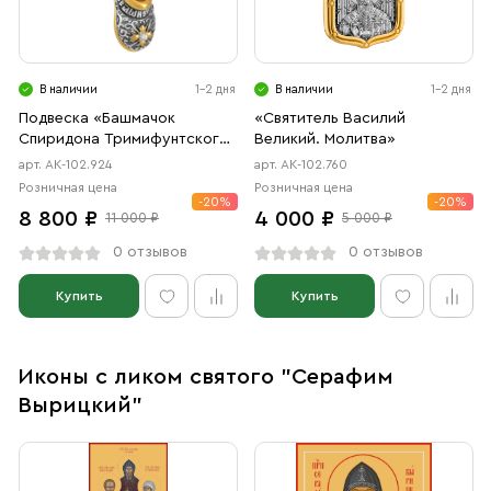
В наличии
1-2 дня
В наличии
1-2 дня
Подвеска «Башмачок
«Святитель Василий
Спиридона Тримифунтского.
Великий. Молитва»
Молитва»
арт. АК-102.924
арт. АК-102.760
Розничная цена
Розничная цена
-20%
-20%
8 800 ₽
4 000 ₽
11 000 ₽
5 000 ₽
0 отзывов
0 отзывов
Купить
Купить
Иконы с ликом святого "Серафим
Вырицкий"