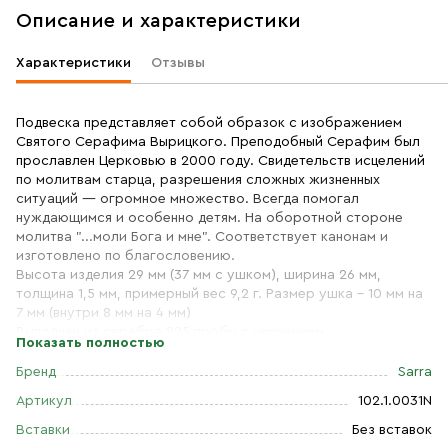
Описание и характеристики
Характеристики
Отзывы
Подвеска представляет собой образок с изображением
Святого Серафима Вырицкого. Преподобный Серафим был
прославлен Церковью в 2000 году. Свидетельств исцелений
по молитвам старца, разрешения сложных жизненных
ситуаций — огромное множество. Всегда помогал
нуждающимся и особенно детям. На оборотной стороне
молитва "...моли Бога и мне". Соответствует канонам и
изготовлено по благословению.
Высота изделия 29 мм (37 мм с ушком), ширина 26 мм,
толщина 1,5 мм, примерный вес 9,2 г. Размер ушка - 10 мм на
7 мм (внутри 8 мм на 4 мм)
Выполнен из серебра 925 пробы с чернением
Показать полностью
Бренд
Sarra
Артикул
102.1.0031N
Вставки
Без вставок