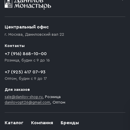
Условия доставки
Приобретённый товар доставляется до подъезда
(калитки дачи или ворот частного дома). Если
возникают препятствия для подъезда автомобиля,
Центральный офис
доставка осуществляется до ближайшего места,
г. Москва
,
Даниловский вал 22
которое максимально близко к месту запланированной
разгрузки товара и не нарушает правила дорожного
Контакты
движения. Если на территории места назначения
доставки предусмотрен платный въезд, то Покупателю
+7 (916) 868-10-00
необходимо компенсировать стоимость въезда
Розница, будни с 9 до 16
транспортного средства.
+7 (925) 417 07-93
Оптом, будни с 9 до 17
Для заказов
sale@danilov-shop.ru
, Розница
danilovopt26@gmail.com
, Оптом
Каталог
Компания
Бренды