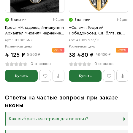
В наличии
1-2 дня
В наличии
1-2 дня
Крест «Младенец Иммануил и
«Св. вмч. Георгий
Архангел Михаил» чернение,
Победоносец. Св. блгв. кн.
позолота
Александр Невский.
арт. 101.1.0018NZ
арт. АК-102.236/К
Архангел Михаил»
Розничная цена
Розничная цена
-25%
-20%
4 125 ₽
38 480 ₽
5 500 ₽
48 100 ₽
0 отзывов
0 отзывов
Купить
Купить
Ответы на частые вопросы при заказе
иконы
Как выбрать материал для основы?