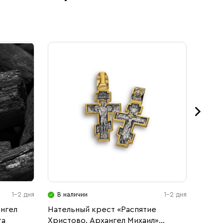
1-2 дня
В наличии
1-2 дня
В н
нгел
Нательный крест «Распятие
«Расп
та
Христово. Архангел Михаил»
Никол