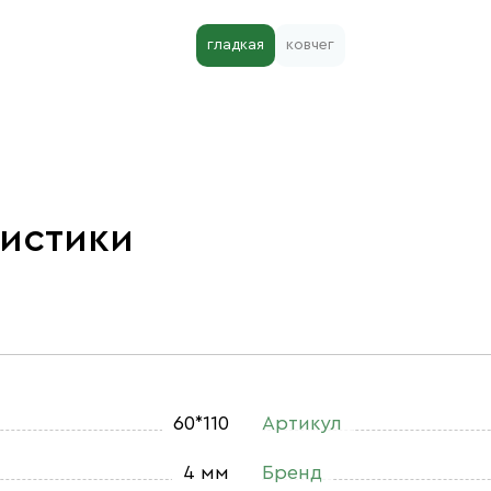
гладкая
ковчег
ристики
60*110
Артикул
4 мм
Бренд