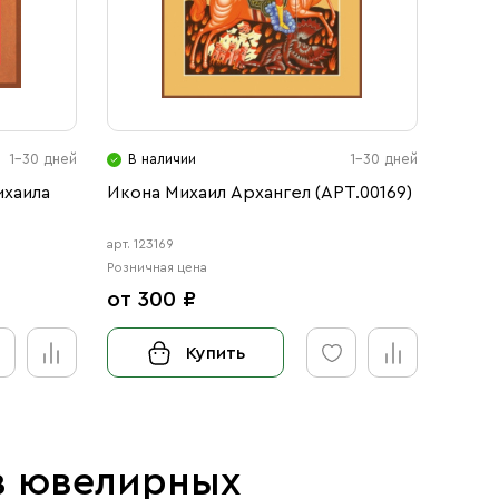
1-30 дней
В наличии
1-30 дней
В н
ихаила
Икона Михаил Архангел (АРТ.00169)
Икона
арт. 123169
арт. 15 
Розничная цена
Розничн
от 300 ₽
от 2
Купить
 в ювелирных