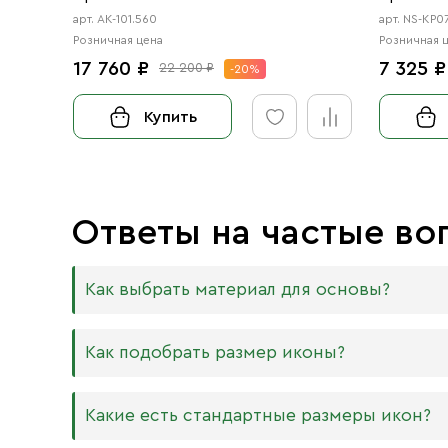
серебр
арт. АК-101.560
арт. NS-КР0
Розничная цена
Розничная 
17 760 ₽
7 325 ₽
22 200 ₽
-20%
Купить
Ответы на частые во
Как выбрать материал для основы?
Мы изготавливаем иконы на трёх разных видах
Как подобрать размер иконы?
Дерево. Наиболее прочный и качественный
МДФ. Ламинированная древесно-стружечная
Никаких строгих правил по тому, какого разме
Какие есть стандартные размеры икон?
внешнего отличия практически нет. Вы мож
Вас дома есть иконостас, можно ориентирова