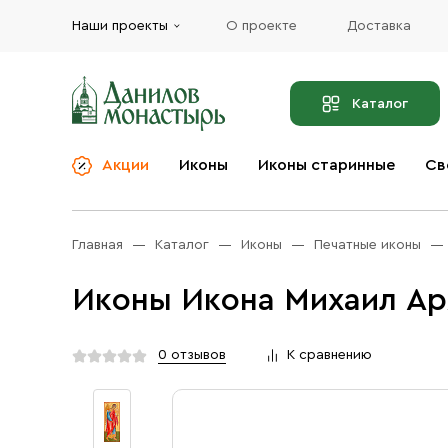
Наши проекты
О проекте
Доставка
Каталог
Акции
Иконы
Иконы старинные
Св
О компании
Благовония
Бренды
Богослужебная и
Главная
Каталог
Иконы
Печатные иконы
Церковная утварь
Доставка
Иконы
Иконы Икона Михаил Арх
Услуги
Масло
Акции
Оплата
0 отзывов
К сравнению
Православные подарки
Контакты
Разное