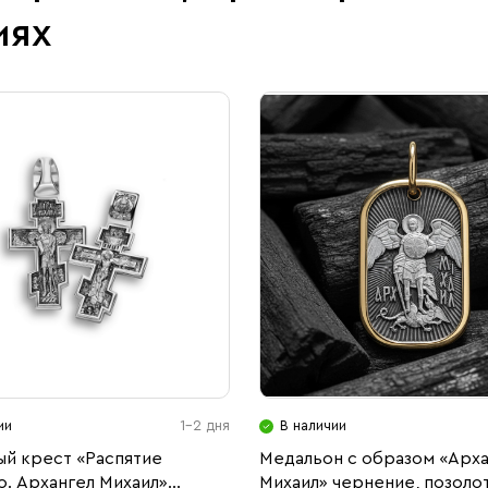
иях
ии
1-2 дня
В наличии
ый крест «Распятие
Медальон с образом «Арха
. Архангел Михаил»
Михаил» чернение, позоло