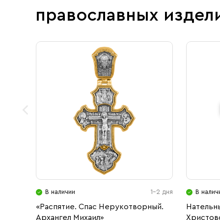
православных издел
В наличии
1-2 дня
В налич
«Распятие. Спас Нерукотворный.
Нательн
Архангел Михаил»
Христово