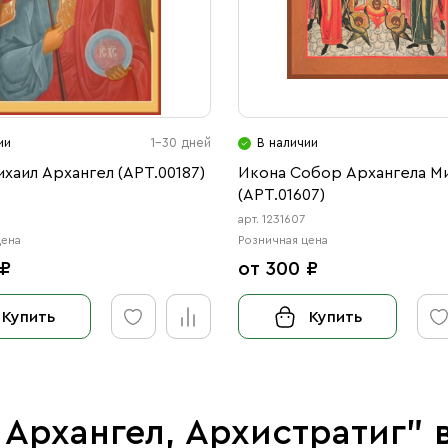
ии
1-30 дней
В наличии
хаил Архангел (АРТ.00187)
Икона Собор Архангела М
(АРТ.01607)
арт. 1231607
цена
Розничная цена
 ₽
от 300 ₽
Купить
Купить
 Архангел, Архистратиг"