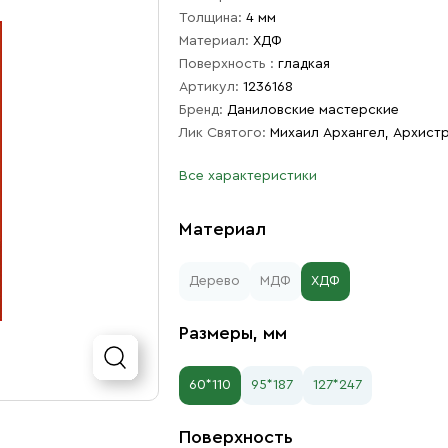
Толщина:
4 мм
Материал:
ХДФ
Поверхность :
гладкая
Артикул:
1236168
Бренд:
Даниловские мастерские
Лик Святого:
Михаил Архангел, Архист
Все характеристики
Материал
Дерево
МДФ
ХДФ
Размеры, мм
60*110
95*187
127*247
Поверхность