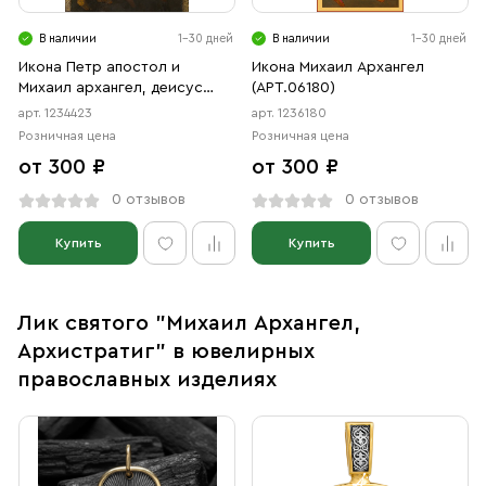
В наличии
1-30 дней
В наличии
1-30 дней
Икона Петр апостол и
Икона Михаил Архангел
Михаил архангел, деисус
(АРТ.06180)
(АРТ.04423)
арт. 1234423
арт. 1236180
Розничная цена
Розничная цена
от 300 ₽
от 300 ₽
0 отзывов
0 отзывов
Купить
Купить
Лик святого "Михаил Архангел,
Архистратиг" в ювелирных
православных изделиях