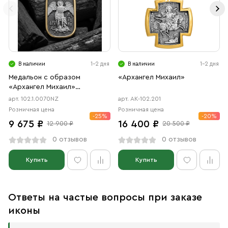
В наличии
1-2 дня
В наличии
1-2 дня
Медальон с образом
«Архангел Михаил»
«Архангел Михаил»
чернение, позолота
арт. 102.1.0070NZ
арт. АК-102.201
Розничная цена
Розничная цена
-25%
-20%
9 675 ₽
16 400 ₽
12 900 ₽
20 500 ₽
0 отзывов
0 отзывов
Купить
Купить
Ответы на частые вопросы при заказе
иконы