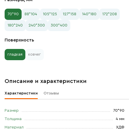
70*90
88*104
105*125
127*158
140*180
172*208
180*240
240*300
300*400
Поверхность
гладкая
ковчег
Описание и характеристики
Характеристики
Отзывы
Размер
70*90
Толщина
4 мм
Материал
ХДФ