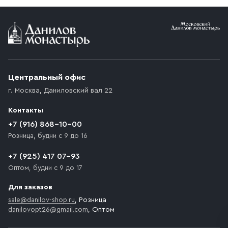
Условия доставки
Приобретённый товар доставляется до подъезда
(калитки дачи или ворот частного дома). Если
возникают препятствия для подъезда автомобиля,
Центральный офис
доставка осуществляется до ближайшего места,
г. Москва
,
Даниловский вал 22
которое максимально близко к месту запланированной
разгрузки товара и не нарушает правила дорожного
Контакты
движения. Если на территории места назначения
доставки предусмотрен платный въезд, то Покупателю
+7 (916) 868-10-00
необходимо компенсировать стоимость въезда
Розница, будни с 9 до 16
транспортного средства.
+7 (925) 417 07-93
Оптом, будни с 9 до 17
Для заказов
sale@danilov-shop.ru
, Розница
danilovopt26@gmail.com
, Оптом